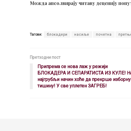
Можда апсолвирају читаву деценију попут 
Тагови:
блокадери
насиље
почетна
претњ
Претходни пост
Припрема се нова лаж у режији
БЛОКАДЕРА И СЕПАРАТИСТА ИЗ КУЛЕ! Н
најгрубљи начин хоће да прекрше изборну
тишину! У све уплетен ЗАГРЕБ!