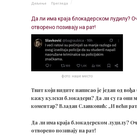
Дељење
Прегледа
Да ли има краја блокадерском лудилу? О
отворено позивају на рат!
фото: наше место
Твит који видите написао је један од вођ
кажу кулски блокадери? Да ли су га они
коментар? Владан Славковић: „И већи рат
Да ли има краја блокадерском лудилу? О
отворено позивају на рат!