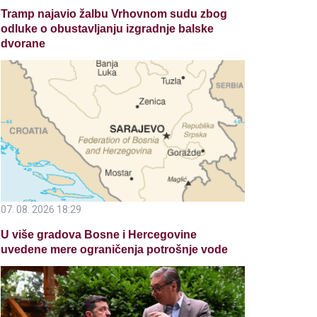
Tramp najavio žalbu Vrhovnom sudu zbog
odluke o obustavljanju izgradnje balske
dvorane
07. 08. 2026 18:29
U više gradova Bosne i Hercegovine
uvedene mere ograničenja potrošnje vode