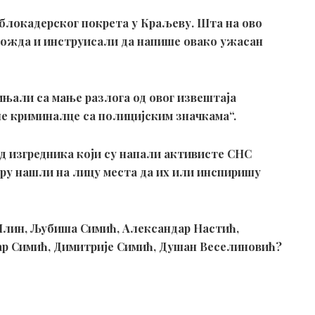
а блокадерског покрета у Краљеву. Шта на ово
 можда и инструисали да напише овако ужасан
ињали са мање разлога од овог извештаја
е криминалце са полицијским значкама“.
од изгредника који су напали активисте СНС
утру нашли на лицу места да их или инспиришу
 Илин, Љубиша Симић, Александар Настић,
ар Симић, Димитрије Симић, Душан Веселиновић?