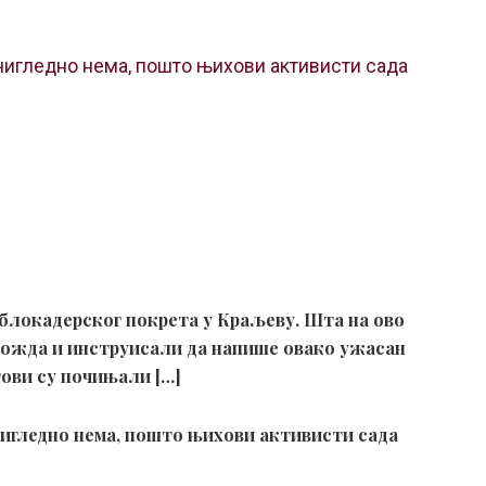
чигледно нема, пошто њихови активисти сада
а блокадерског покрета у Краљеву. Шта на ово
 можда и инструисали да напише овако ужасан
ови су почињали […]
чигледно нема, пошто њихови активисти сада