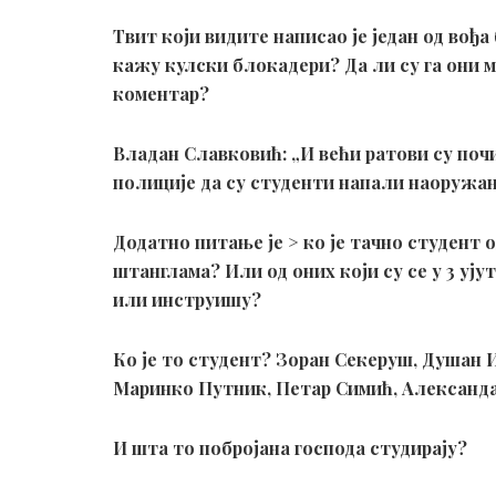
Твит који видите написао је један од вођ
кажу кулски блокадери? Да ли су га они
коментар?
Владан Славковић: „И већи ратови су поч
полиције да су студенти напали наоружан
Додатно питање је > ко је тачно студент 
штанглама? Или од оних који су се у 3 уј
или инструишу?
Ко је то студент? Зоран Секеруш, Душан
Маринко Путник, Петар Симић, Александ
И шта то побројана господа студирају?