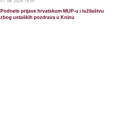
07. 08. 2026 18:50
Podnete prijave hrvatskom MUP-u i tužilaštvu
zbog ustaških pozdrava u Kninu