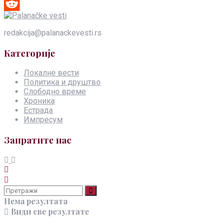
Pinterest
Reddit
redakcija@palanackevesti.rs
Категорије
Локалне вести
Политика и друштво
Слободно време
Хроника
Естрада
Импресум
Запратите нас
Нема резултата
Види све резултате