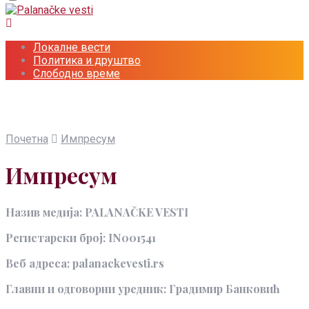
Локалне вести
Политика и друштво
Слободно време
Почетна
Импресум
Импресум
Назив медија: PALANAČKE VESTI
Регистарски број: IN001541
Веб адреса: palanackevesti.rs
Главни и одговорни уредник: Градимир Банковић