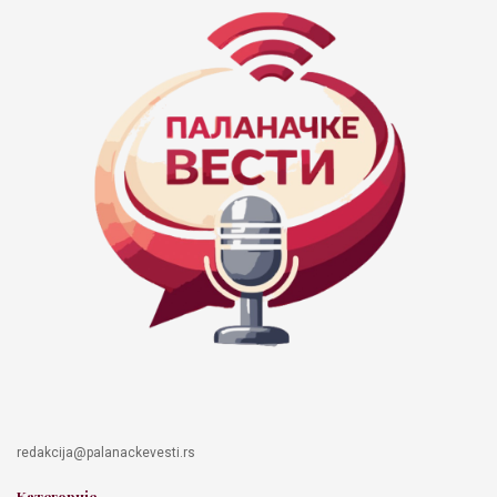
redakcija@palanackevesti.rs
Категорије