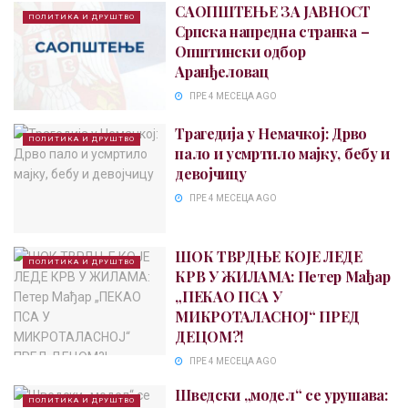
САОПШТЕЊЕ ЗА ЈАВНОСТ
ПОЛИТИКА И ДРУШТВО
Српска напредна странка –
Општински одбор
Аранђеловац
ПРЕ 4 МЕСЕЦА AGO
Трагедија у Немачкој: Дрво
ПОЛИТИКА И ДРУШТВО
пало и усмртило мајку, бебу и
девојчицу
ПРЕ 4 МЕСЕЦА AGO
ШОК ТВРДЊЕ КОЈЕ ЛЕДЕ
ПОЛИТИКА И ДРУШТВО
КРВ У ЖИЛАМА: Петер Мађар
„ПЕКАО ПСА У
МИКРОТАЛАСНОЈ“ ПРЕД
ДЕЦОМ?!
ПРЕ 4 МЕСЕЦА AGO
Шведски „модел“ се урушава:
ПОЛИТИКА И ДРУШТВО