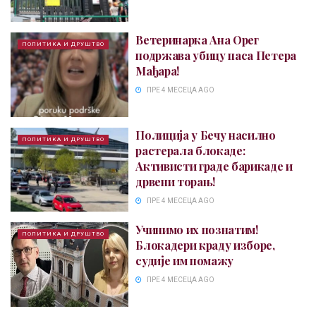
Ветеринарка Ана Орег
ПОЛИТИКА И ДРУШТВО
подржава убицу паса Петера
Мађара!
ПРЕ 4 МЕСЕЦА AGO
Полиција у Бечу насилно
ПОЛИТИКА И ДРУШТВО
растерала блокаде:
Активисти граде барикаде и
дрвени торањ!
ПРЕ 4 МЕСЕЦА AGO
Учинимо их познатим!
ПОЛИТИКА И ДРУШТВО
Блокадери краду изборе,
судије им помажу
ПРЕ 4 МЕСЕЦА AGO