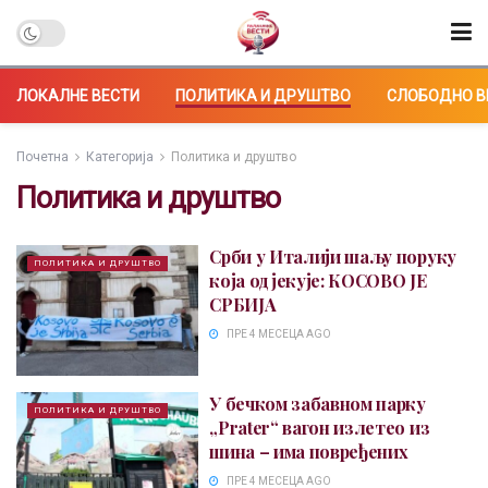
ЛОКАЛНЕ ВЕСТИ
ПОЛИТИКА И ДРУШТВО
СЛОБОДНО В
Почетна
Категорија
Политика и друштво
Политика и друштво
Срби у Италији шаљу поруку
ПОЛИТИКА И ДРУШТВО
која одјекује: КОСОВО ЈЕ
СРБИЈА
ПРЕ 4 МЕСЕЦА AGO
У бечком забавном парку
ПОЛИТИКА И ДРУШТВО
„Prater“ вагон излетео из
шина – има повређених
ПРЕ 4 МЕСЕЦА AGO