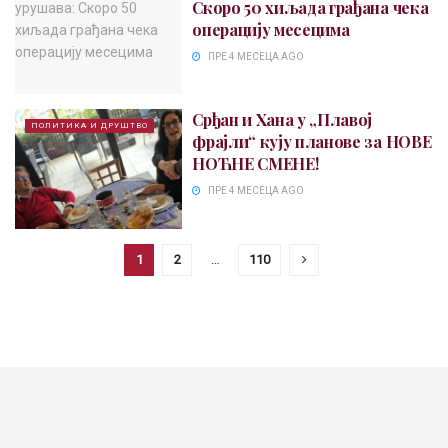
Скоро 50 хиљада грађана чека
операцију месецима
ПРЕ 4 МЕСЕЦА AGO
Срђан и Хана у „Плавој
ПОЛИТИКА И ДРУШТВО
фрајли“ кују планове за НОВЕ
НОЋНЕ СМЕНЕ!
ПРЕ 4 МЕСЕЦА AGO
1
2
…
110