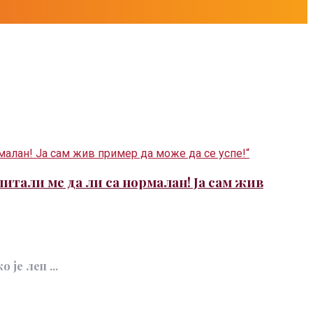
питали ме да ли са нормалан! Ја сам жив
је леп ...