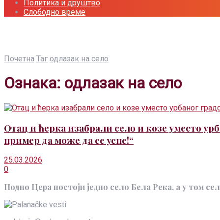
Политика и друштво
Слободно време
Почетна
Таг
одлазак на село
Ознака:
одлазак на село
Отац и ћерка изабрали село и козе уместо урб
пример да може да се успе!“
25.03.2026
0
Подно Цера постоји једно село Бела Река, а у том сел