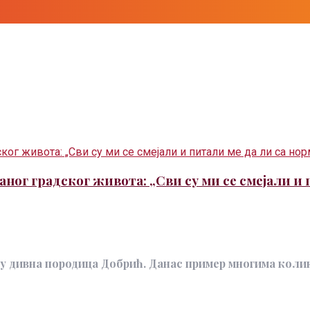
аног градског живота: „Сви су ми се смејали и 
у дивна породица Добрић. Данас пример многима колико 