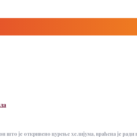
ла
он што је откривено цурење хелијума, враћена је ради п