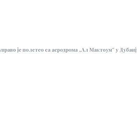
 управо је полетео са аеродрома „Ал Мактоум” у Дубаију 