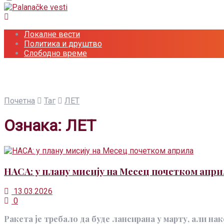
Локалне вести
Политика и друштво
Слободно време
Почетна
Таг
ЛЕТ
Ознака:
ЛЕТ
НАСА: у плану мисију на Месец почетком апри
13.03.2026
0
​Ракета је требало да буде лансирана у марту, али нак