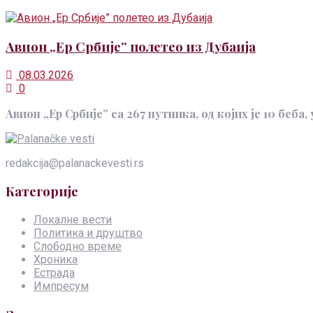
Авион „Ер Србије” полетео из Дубаија
08.03.2026
0
Авион „Ер Србије” са 267 путника, од којих је 10 беба,
redakcija@palanackevesti.rs
Категорије
Локалне вести
Политика и друштво
Слободно време
Хроника
Естрада
Импресум