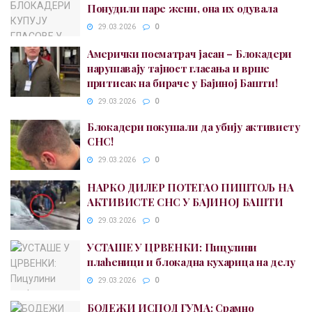
Понудили паре жени, она их одувала
29.03.2026
0
Амерички посматрач јасан – Блокадери
нарушавају тајност гласања и врше
притисак на бираче у Бајиној Башти!
29.03.2026
0
Блокадери покушали да убију активисту
СНС!
29.03.2026
0
НАРКО ДИЛЕР ПОТЕГАО ПИШТОЉ НА
АКТИВИСТЕ СНС У БАЈИНОЈ БАШТИ
29.03.2026
0
УСТАШЕ У ЦРВЕНКИ: Пицулини
плаћеници и блокадна кухарица на делу
29.03.2026
0
БОДЕЖИ ИСПОД ГУМА: Срамно