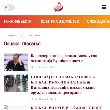
ЛОКАЛНЕ ВЕСТИ
ПОЛИТИКА И ДРУШТВО
СЛОБОДНО В
Почетна
Таг
гласање
Ознака:
гласање
Блокадери на апаратима: Апсолутна
доминација Вучићеве листе!
29.03.2026
0
ПОГЛЕДАЈТЕ СНИМАК ХАПШЕЊА
БЛОКАДЕРА-ХУЛИГАНА: Напали
Вукашина Ђоковића, имали хладно
оружје и возила дрогирани!
29.03.2026
0
БЛОКАДЕРИ КУПУЈУ ГЛАСОВЕ У БОРУ