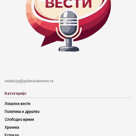
redakcija@palanackevesti.rs
Категорије
Локалне вести
Политика и друштво
Слободно време
Хроника
Естрада