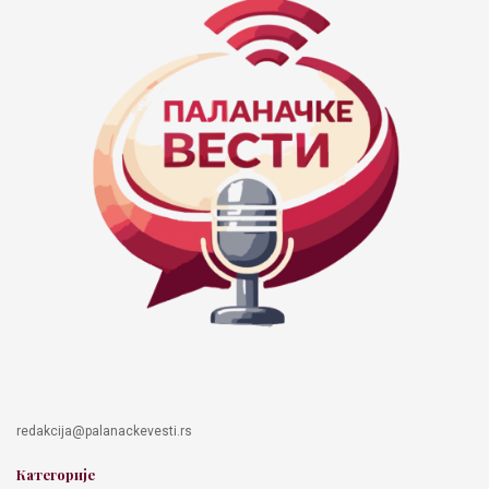
redakcija@palanackevesti.rs
Категорије