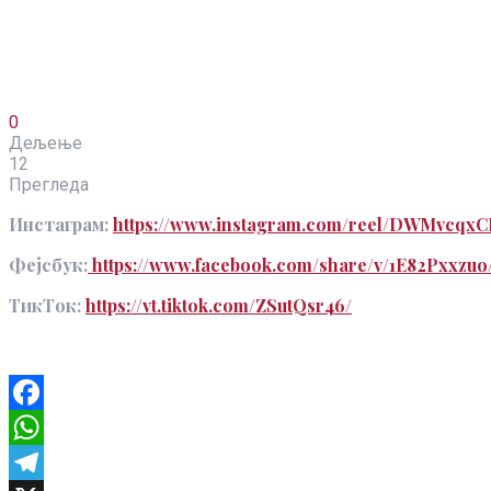
0
Дељење
12
Прегледа
Инстаграм:
https://www.instagram.com/reel/DWMvcqx
Фејсбук:
https://www.facebook.com/share/v/1E82Pxxzuo
ТикТок:
https://vt.tiktok.com/ZSutQsr46/
Facebook
WhatsApp