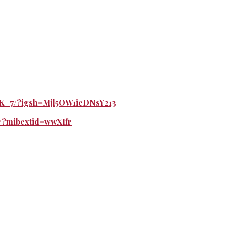
CK_7/?igsh=Mjl5OW1ieDNsY213
/?mibextid=wwXIfr