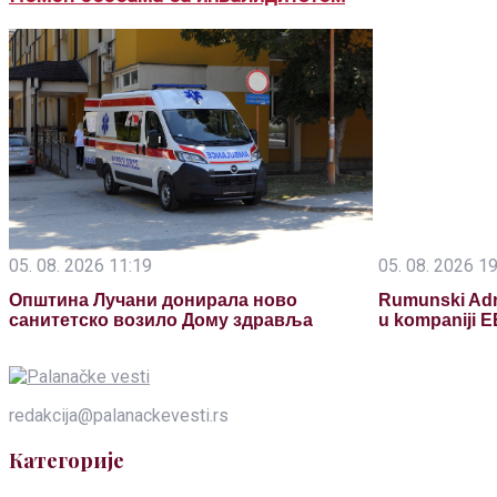
05. 08. 2026 11:19
05. 08. 2026 1
Општина Лучани донирала ново
Rumunski Adr
санитетско возило Дому здравља
u kompaniji E
redakcija@palanackevesti.rs
Категорије