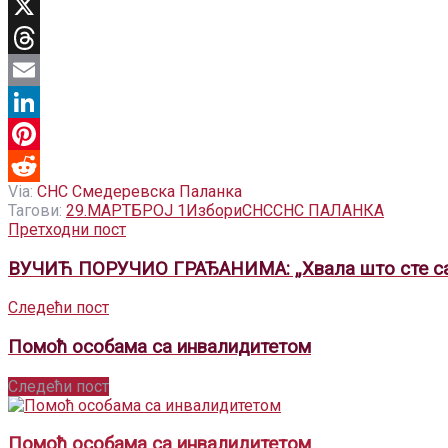
Telegram
X
Threads
Email
LinkedIn
Pinterest
Via:
СНС Смедеревска Паланка
Reddit
Тагови:
29.МАРТ
БРОЈ 1
Избори
СНС
СНС ПАЛАНКА
Претходни пост
ВУЧИЋ ПОРУЧИО ГРАЂАНИМА: „Хвала што сте сач
Следећи пост
Помоћ особама са инвалидитетом
Следећи пост
Помоћ особама са инвалидитетом