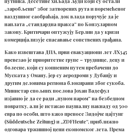
путника. Десетине хиљада људи који су остали
„заробљени“ због затворених рута и поремећеног
ваздушног саобраћаја, док влада поручује да је
наплата „стандардна пракса“ по Конзуларном
закону. Критичари оптужују Берлин да у кризи
комерцијализује спасавање сопствених грађана.
Како извештава ДПА, први евакуациони лет ЛХ345
превезао је приоритетне групе – труднице, децу и
болесне, који су копненим путем пребачени до
Муската у Оману, јер су аеродроми у Дубаију и
другим деловима региона блокирани због сукоба.
Министар спољних послова Јохан Вадефул
изјавио је да се ради „пуном паром“ на безбедном
повратку, али је истакао паушалну накнаду од 500
евра по особи, што како преносе Зидојче цајтунг
(Süddeutsche Zeitung) и „ZDFHeute“, приближно
одговара тржишној цени економског лета. Према