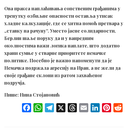
Ова пракса наплаћивања сопственим грађанима у
тренутку озбиљне опасности оставља утисак
хладне калкулације, где се хитна помоћ претвара у
„ставку на рачуну“. Уместо јасне солидарности,
Берлин шаље поруку да и у ванредним
околностима важи логика наплате, што додатно
храни сумње у стварне приоритете немачке
политике. Посебно је важно напоменути да је
Немачка подржала агресију на Иран, а не жели да
своје грађане склони из ратом захваћеног
подручја.
Пише: Нина Стојановић
F
W
T
X
T
E
Li
Pi
a
h
el
hr
m
n
nt
ce
at
e
e
ail
ke
er