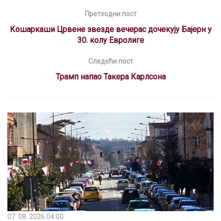
b
s
gr
a
dI
es
Претходни пост
o
A
a
d
n
t
Кошаркаши Црвене звезде вечерас дочекују Бајерн у
o
p
m
s
30. колу Евролиге
k
p
Следећи пост
Трамп напао Такера Карлсона
07. 08. 2026 04:00