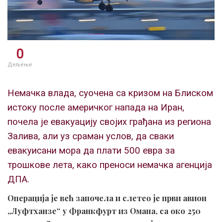
0
Дељење
Немачка влада, суочена са кризом на Блиском
истоку после америчког напада на Иран,
почела је евакуацију својих грађана из региона
Залива, али уз сраман услов, да сваки
евакуисани мора да плати 500 евра за
трошкове лета, како преноси немачка агенција
ДПА.
Операција је већ започела и слетео је први авион
„Луфтханзе“ у Франкфурт из Омана, са око 250