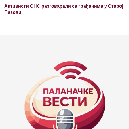
Активисти СНС разговарали са грађанима у Старој
Пазови