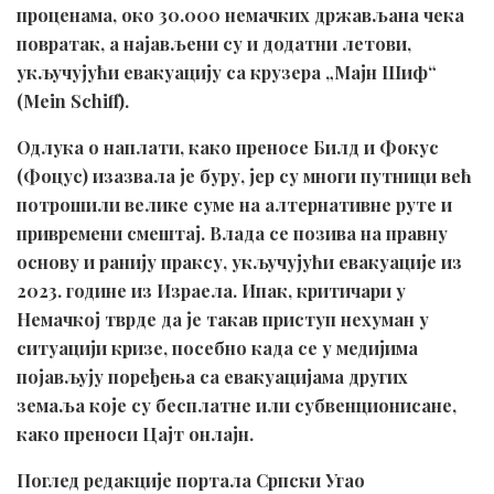
проценама, око 30.000 немачких држављана чека
повратак, а најављени су и додатни летови,
укључујући евакуацију са крузера „Мајн Шиф“
(Mein Schiff).
Одлука о наплати, како преносе Билд и Фокус
(Фоцус) изазвала је буру, јер су многи путници већ
потрошили велике суме на алтернативне руте и
привремени смештај. Влада се позива на правну
основу и ранију праксу, укључујући евакуације из
2023. године из Израела. Ипак, критичари у
Немачкој тврде да је такав приступ нехуман у
ситуацији кризе, посебно када се у медијима
појављују поређења са евакуацијама других
земаља које су бесплатне или субвенционисане,
како преноси Цајт онлајн.
Поглед редакције портала Српски Угао