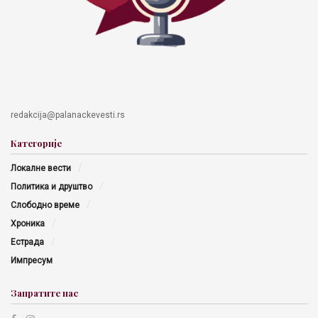
redakcija@palanackevesti.rs
Категорије
Локалне вести
Политика и друштво
Слободно време
Хроника
Естрада
Импресум
Запратите нас