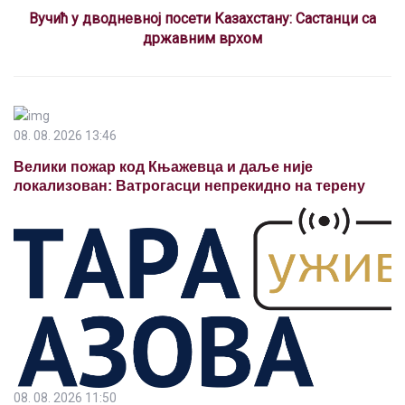
Вучић у дводневној посети Казахстану: Састанци са
државним врхом
08. 08. 2026 13:46
Велики пожар код Књажевца и даље није
локализован: Ватрогасци непрекидно на терену
08. 08. 2026 11:50