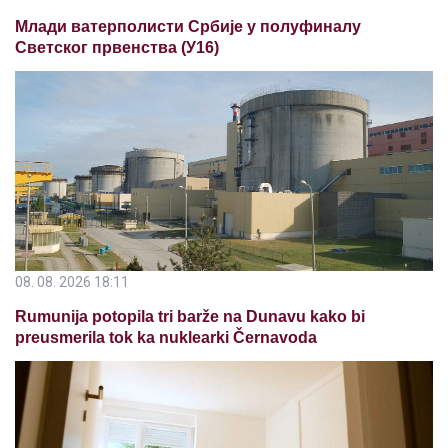
Млади ватерполисти Србије у полуфиналу
Светског првенства (У16)
08. 08. 2026 18:11
Rumunija potopila tri barže na Dunavu kako bi
preusmerila tok ka nuklearki Černavoda