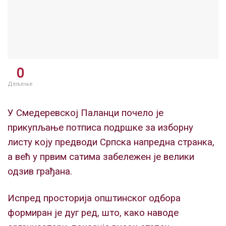
0
Дељење
У Смедеревској Паланци почело је
прикупљање потписа подршке за изборну
листу коју предводи Српска напредна странка,
а већ у првим сатима забележен је велики
одзив грађана.
Испред просторија општинског одбора
формиран је дуг ред, што, како наводе