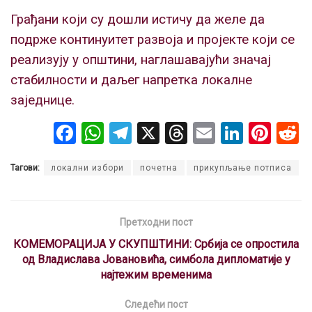
Грађани који су дошли истичу да желе да
подрже континуитет развоја и пројекте који се
реализују у општини, наглашавајући значај
стабилности и даљег напретка локалне
заједнице.
F
W
T
X
T
E
Li
Pi
a
h
el
hr
m
n
nt
Тагови:
локални избори
почетна
прикупљање потписа
ce
at
e
e
ail
ke
er
b
s
gr
a
dI
es
o
A
a
d
n
t
Претходни пост
o
p
m
s
КОМЕМОРАЦИЈА У СКУПШТИНИ: Србија се опростила
од Владислава Јовановића, симбола дипломатије у
k
p
најтежим временима
Следећи пост