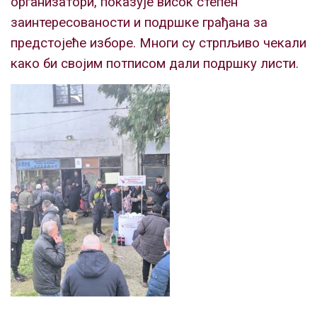
организатори, показује висок степен
заинтересованости и подршке грађана за
предстојеће изборе. Многи су стрпљиво чекали
како би својим потписом дали подршку листи.