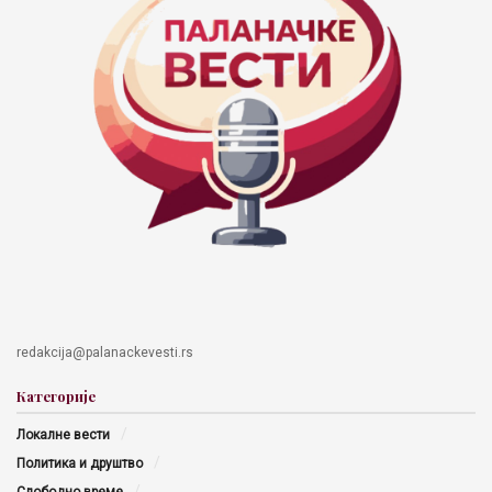
redakcija@palanackevesti.rs
Категорије
Локалне вести
Политика и друштво
Слободно време