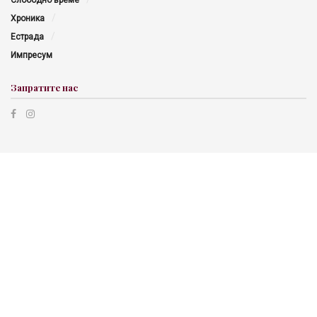
Хроника
Естрада
Импресум
Запратите нас