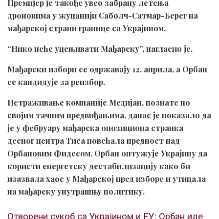
Премијер је такође увео забрану летења
дроновима у жупанији Саболч-Сатмар-Берег на
мађарској страни границе са Украјином.
“Нико неће уцењивати Мађарску”, нагласио је.
Мађарски избори се одржавају 12. априла, а Орбан
се кандидује за реизбор.
Истраживање компаније Медијан, познате по
својим тачним предвиђањима, данас је показало да
је у фебруару мађарска опозициона странка
десног центра Тиса повећала предност над
Орбановим Фидесом. Орбан оптужује Украјину да
користи енергетску дестабилизацију како би
изазвала хаос у Мађарској пред изборе и утицала
на мађарску унутрашњу политику.
Отворени сукоб са Украјином и ЕУ: Орбан иде