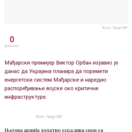
Фото: Танјуг/АР
0
Дељење
Мађарски премијер Виктор Орбан изјавио је
данас да Украјина планира да поремети
енергетски систем Мађарске и наредио
распоређивање војске око критичне
инфраструктуре.
Фото: Танјуг/АР
Његова акција додатно ескалира спор са