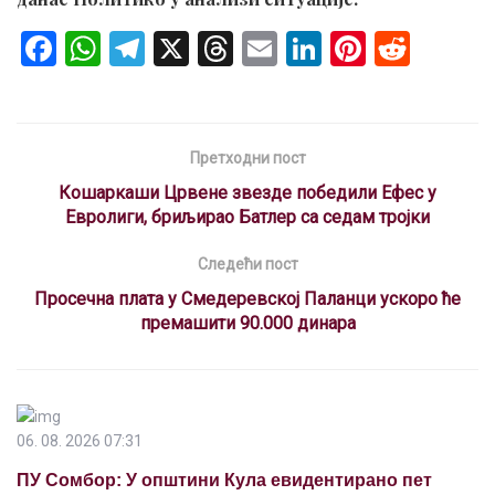
F
W
T
X
T
E
Li
Pi
R
a
h
el
hr
m
n
nt
e
ce
at
e
e
ail
ke
er
d
b
s
gr
a
dI
es
di
Претходни пост
o
A
a
d
n
t
t
Кошаркаши Црвене звезде победили Ефес у
o
p
m
s
Евролиги, бриљирао Батлер са седам тројки
k
p
Следећи пост
Просечна плата у Смедеревској Паланци ускоро ће
премашити 90.000 динара
06. 08. 2026 07:31
ПУ Сомбор: У општини Кула евидентирано пет