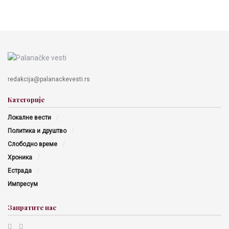
redakcija@palanackevesti.rs
Категорије
Локалне вести
Политика и друштво
Слободно време
Хроника
Естрада
Импресум
Запратите нас