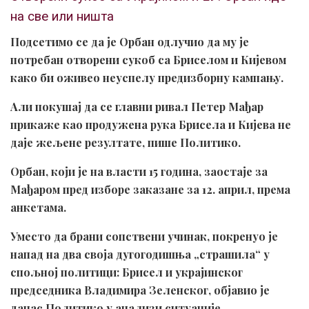
на све или ништа
Подсетимо се да је Орбан одлучио да му је
потребан отворени сукоб са Бриселом и Кијевом
како би оживео неуспелу предизборну кампању.
Али покушај да се главни ривал Петер Мађар
прикаже као продужена рука Брисела и Кијева не
даје жељене резултате, пише Политико.
Орбан, који је на власти 15 година, заостаје за
Мађаром пред изборе заказане за 12. април, према
анкетама.
Уместо да брани сопствени учинак, покренуо је
напад на два своја дугогодишња „страшила“ у
спољној политици: Брисел и украјинског
председника Владимира Зеленског, објавио је
данас Политико у анализи ситуације.