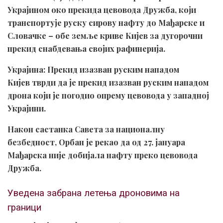
Украјином око прекида цевовода Дружба, који
транспортује руску сирову нафту до Мађарске и
Словачке – обе земље криве Кијев за дугорочни
прекид снабдевања својих рафинерија.
Украјина: Прекид изазван руским нападом
Кијев тврди да је прекид изазван руским нападом
дрона који је погодио опрему цевовода у западној
Украјини.
Након састанка Савета за националну
безбедност, Орбан је рекао да од 27. јануара
Мађарска није добијала нафту преко цевовода
Дружба.
Уведена забрана летења дроновима на
граници