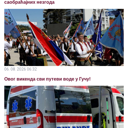
саобраћајних незгода
06. 08. 2026 06:32
Овог викенда сви путеви воде у Гучу!