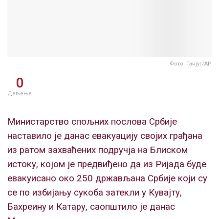
Фото: Танјуг/АР
0
Дељење
Министарство спољних послова Србије
наставило је данас евакуацију својих грађана
из ратом захваћених подручја на Блиском
истоку, којом је предвиђено да из Ријада буде
евакуисано око 250 држављана Србије који су
се по избијању сукоба затекли у Кувајту,
Бахреину и Катару, саопштило је данас