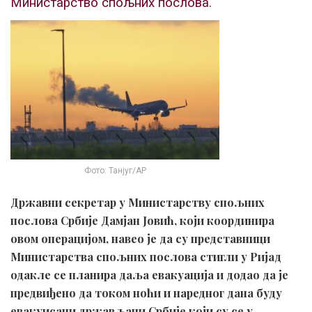
Министарство спољних послова.
Фото: Танјуг/АР
Државни секретар у Министарству спољних
послова Србије Дамјан Јовић, који координира
овом операцијом, навео је да су представници
Министарства спољних послова стигли у Ријад
одакле се планира даља евакуација и додао да је
предвиђено да током ноћи и наредног дана буду
евакуисани држављани Србије који су се у