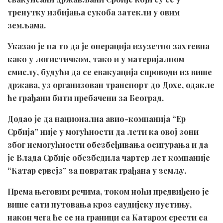
тренутку избијања сукоба затекли у овим
земљама.
Указао је на то да је операција изузетно захтевна
како у логистичком, тако и у материјалном
смислу, будући да се евакуација спроводи из више
држава, уз организован транспорт до Дохе, одакле
ће грађани бити пребачени за Београд.
Додао је да национална авио-компанија “Ер
Србија” није у могућности да лети ка овој зони
због немогућности обезбеђивања осигурања и да
је Влада Србије обезбедила чартер лет компаније
“Катар ервејз” за повратак грађана у земљу.
Према његовим речима, током ноћи предвиђено је
више сати путовања кроз саудијску пустињу,
након чега ће се на граници са Катаром срести са