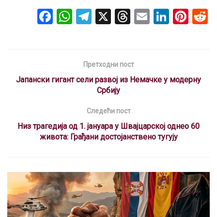
F
W
T
X
T
E
Li
Pi
a
h
el
hr
m
n
nt
ce
at
e
e
ail
ke
er
b
s
gr
a
dI
es
Претходни пост
o
A
a
d
n
t
Јапански гигант сели развој из Немачке у модерну
o
p
m
s
Србију
k
p
Следећи пост
Низ трагедија од 1. јануара у Швајцарској однео 60
живота: Грађани достојанствено тугују