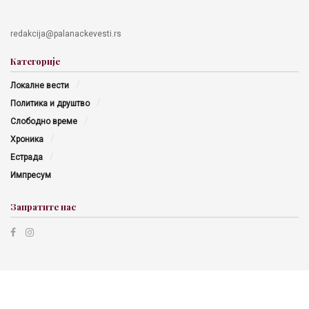
redakcija@palanackevesti.rs
Категорије
Локалне вести
Политика и друштво
Слободно време
Хроника
Естрада
Импресум
Запратите нас