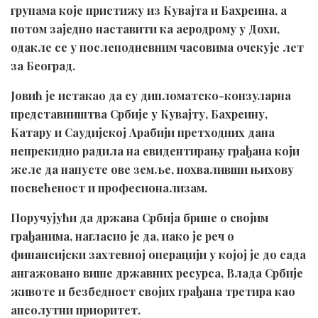
групама које пристижу из Кувајта и Бахреина, а
потом заједно наставити ка аеродрому у Дохи,
одакле се у послеподневним часовима очекује лет
за Београд.
Јовић је истакао да су дипломатско-конзуларна
представништва Србије у Кувајту, Бахреину,
Катару и Саудијској Арабији претходних дана
непрекидно радила на евидентирању грађана који
желе да напусте ове земље, похваливши њихову
посвећеност и професионализам.
Поручујући да држава Србија брине о својим
грађанима, нагласио је да, иако је реч о
финансијски захтевној операцији у којој је до сада
ангажовано више државних ресурса, Влада Србије
животе и безбедност својих грађана третира као
апсолутни приоритет.