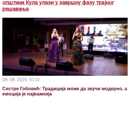
општини Кула улази у завршну фазу трајног
решавања
08. 08. 2026 10:53
Сестре Гобовић: Традиција може да звучи модерно, а
емоција је најважнија