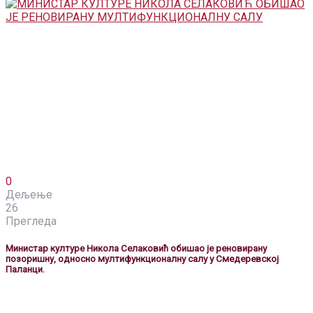
0
Дељење
26
Прегледа
Министар културе Никола Селаковић обишао је реновирану
позоришну, односно мултифункционалну салу у Смедеревској
Паланци.