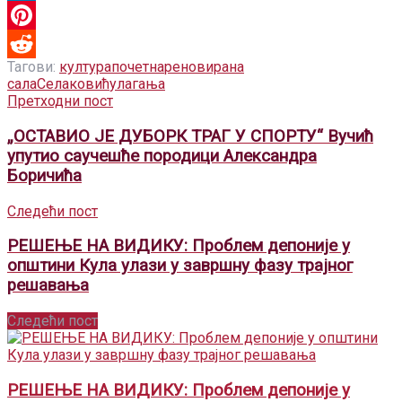
LinkedIn
Pinterest
Тагови:
култура
почетна
реновирана
Reddit
сала
Селаковић
улагања
Претходни пост
„ОСТАВИО ЈЕ ДУБОРК ТРАГ У СПОРТУ“ Вучић
упутио саучешће породици Александра
Боричића
Следећи пост
РЕШЕЊЕ НА ВИДИКУ: Проблем депоније у
општини Кула улази у завршну фазу трајног
решавања
Следећи пост
РЕШЕЊЕ НА ВИДИКУ: Проблем депоније у