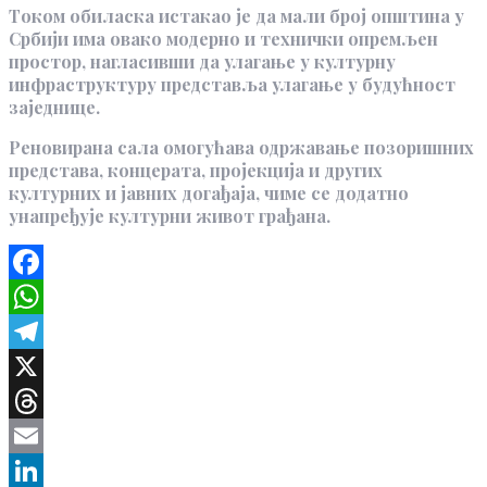
Током обиласка истакао је да мали број општина у
Србији има овако модерно и технички опремљен
простор, нагласивши да улагање у културну
инфраструктуру представља улагање у будућност
заједнице.
Реновирана сала омогућава одржавање позоришних
представа, концерата, пројекција и других
културних и јавних догађаја, чиме се додатно
унапређује културни живот грађана.
Facebook
WhatsApp
Telegram
X
Threads
Email