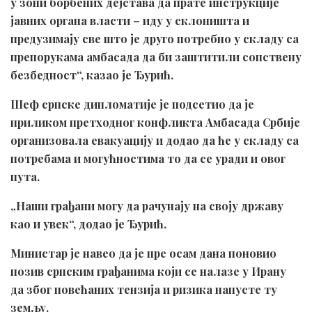
у зони борбених дејстава да прате инструкције
јавних органа власти – иду у склоништа и
предузимају све што је друго потребно у складу са
препорукама амбасада да би заштитили сопствену
безбедност“, казао је Ђурић.
Шеф српске дипломатије је подсетио да је
приликом претходног конфликта Амбасада Србије
организовала евакуацију и додао да ће у складу са
потребама и могућностима то да се уради и овог
пута.
„Наши грађани могу да рачунају на своју државу
као и увек“, додао је Ђурић.
Министар је навео да је пре осам дана поновио
позив српским грађанима који се налазе у Ирану
да због повећаних тензија и ризика напусте ту
земљу.