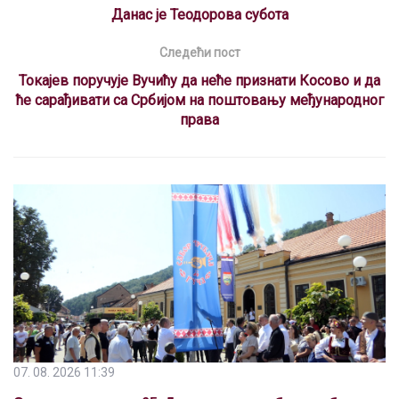
o
p
m
s
Данас је Теодорова субота
k
p
Следећи пост
Токајев поручује Вучићу да неће признати Косово и да
ће сарађивати са Србијом на поштовању међународног
права
07. 08. 2026 11:39