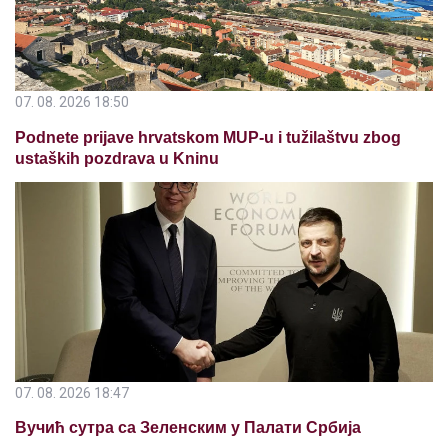
07. 08. 2026 18:50
Podnete prijave hrvatskom MUP-u i tužilaštvu zbog
ustaških pozdrava u Kninu
07. 08. 2026 18:47
Вучић сутра са Зеленским у Палати Србија