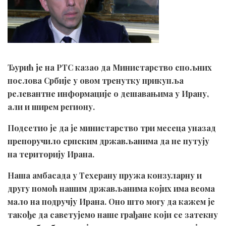
Ђурић је на РТС казао да Министарство спољних
послова Србије у овом тренутку прикупља
релевантне информације о дешавањима у Ирану,
али и ширем региону.
Подсетио је да је министарство три месеца уназад
препоручило српским држављанима да не путују
на територију Ирана.
Наша амбасада у Техерану пружа конзуларну и
другу помоћ нашим држављанима којих има веома
мало на подручју Ирана. Оно што могу да кажем је
такође да саветујемо наше грађане који се затекну