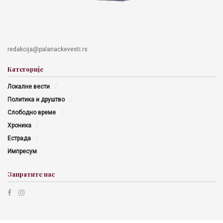
redakcija@palanackevesti.rs
Категорије
Локалне вести
Политика и друштво
Слободно време
Хроника
Естрада
Импресум
Запратите нас