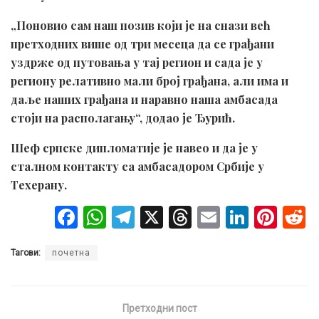
„Поновио сам наш позив који је на снази већ
претходних више од три месеца да се грађани
уздрже од путовања у тај регион и сада је у
региону релативно мали број грађана, али има и
даље наших грађана и наравно наша амбасада
стоји на располагању“, додао је Ђурић.
Шеф српске дипломатије је навео и да је у
сталном контакту са амбасадором Србије у
Техерану.
F
W
T
X
T
E
Li
Pi
a
h
el
hr
m
n
nt
Тагови:
почетна
ce
at
e
e
ail
ke
er
b
s
gr
a
dI
es
o
A
a
d
n
t
Претходни пост