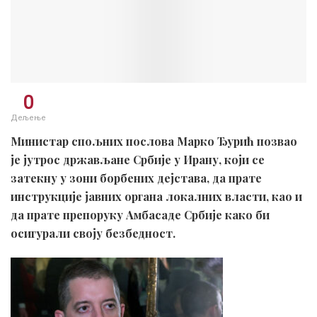
0
Дељење
Министар спољних послова Марко Ђурић позвао
је јутрос држављане Србије у Ирану, који се
затекну у зони борбених дејстава, да прате
инструкције јавних органа локалних власти, као и
да прате препоруку Амбасаде Србије како би
осигурали своју безбедност.