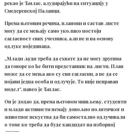
рекао је Ђилас, алудирајући на ситуацију у
Смедеревској Паланци.
Према његовим речима, планови и састав листе
могу да се мењају само уколико постоји
сагласност свих учесника, али не и на основу
одлуке појединаца.
„Млади људи треба да схвате да не могу другима
да говоре ко ће бити представник на листи. План
може да се мења ако су сви сагласни, а не да се
појави једна особа и одлучује. То није исправан
модел“, навео је Ђилас.
Он је додао да, према његовом мишљењу, студенти
и млади активисти немају довољно политичког и
животног искуства да би самостално одлучивали
о томе ко треба да буде кандидат на изборној