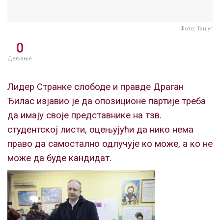
Фото: Танјуг
0
Дељење
Лидер Странке слободе и правде Драган
Ђилас изјавио је да опозиционе партије треба
да имају своје представнике на тзв.
студентској листи, оцењујући да нико нема
право да самостално одлучује ко може, а ко не
може да буде кандидат.