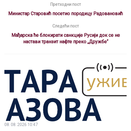
b
s
gr
a
dI
es
Претходни пост
o
A
a
d
n
t
Министар Старовић посетио породицу Радовановић
o
p
m
s
Следећи пост
k
p
Мађарска ће блокирати санкције Русији док се не
настави транзит нафте преко „Дружбе“
08. 08. 2026 10:47