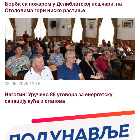
Борба са пожаром у Делиблатској пешчари, на
Столовима гори ниско растиње
08. 08. 2026 12:15
Неготин: Уручено 88 уговора за енергетску
санацију кућа и станова