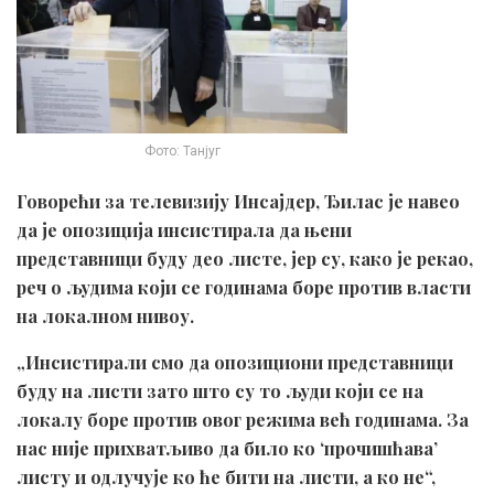
Фото: Танјуг
Говорећи за телевизију Инсајдер, Ђилас је навео
да је опозиција инсистирала да њени
представници буду део листе, јер су, како је рекао,
реч о људима који се годинама боре против власти
на локалном нивоу.
„Инсистирали смо да опозициони представници
буду на листи зато што су то људи који се на
локалу боре против овог режима већ годинама. За
нас није прихватљиво да било ко ‘прочишћава’
листу и одлучује ко ће бити на листи, а ко не“,