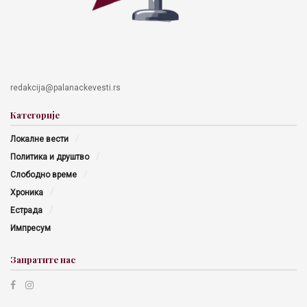
redakcija@palanackevesti.rs
Категорије
Локалне вести
Политика и друштво
Слободно време
Хроника
Естрада
Импресум
Запратите нас