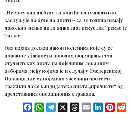
листи.
„Не могу они да буду ти који ће одлучивати ко
заслужује да буде на листи – са 20 година немају
довољно знања нити животног искуства“, рекао је
Ђилас.
Ова изјава долази након полемика које су се
појавиле у јавности поводом формирања тзв.
студентских листа на појединим локалним
изборима, међу којима је и случај у Смедеревској
Паланци, где су поједини учесници протеста
тражили да се кандидатска листа „прочисти“ од
представника опозиционих странака.
F
W
T
X
T
E
Li
Pi
a
h
el
hr
m
n
nt
ce
at
e
e
ail
ke
er