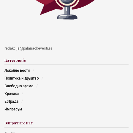
redakcija@palanackevesti.rs
Категорије
Локалне вести
Политика и друштво
Слободно време
Хроника
Естрада
Импресум
Запратите нас