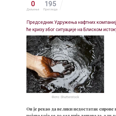
0
195
Дељење
Прегледа
Председник Удружења нафтних компаније
ће кризу због ситуације на Блиском исток
Фото: Shutterstock
Он је рекао да велики недостатак сирове 
појава која се до сад није дешавала, али 