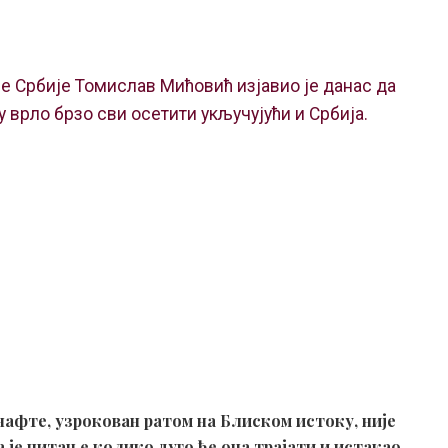
 Србије Томислав Мићовић изјавио је данас да
у врло брзо сви осетити укључујући и Србија.
нафте, узрокован ратом на Блиском истоку, није
да је питање колико дуго ће она трајати и истакао