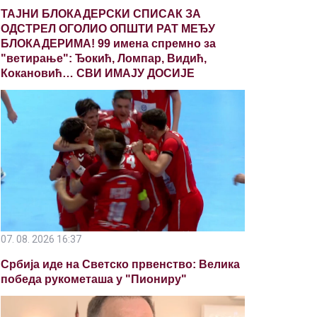
ТАЈНИ БЛОКАДЕРСКИ СПИСАК ЗА
ОДСТРЕЛ ОГОЛИО ОПШТИ РАТ МЕЂУ
БЛОКАДЕРИМА! 99 имена спремно за
"ветирање": Ђокић, Ломпар, Видић,
Кокановић… СВИ ИМАЈУ ДОСИЈЕ
07. 08. 2026 16:37
Србија иде на Светско првенство: Велика
победа рукометаша у "Пиониру"