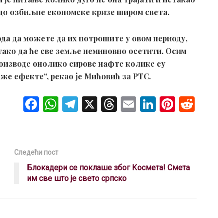
 до озбиљне економске кризе широм света.
да да можете да их потрошите у овом периоду,
, тако да ће све земље неминовно осетити. Осим
производе онолико сирове нафте колике су
же ефекте“, рекао је Мићовић за РТС.
F
W
T
X
T
E
Li
Pi
R
a
h
el
hr
m
n
nt
e
ce
at
e
e
ail
ke
er
d
b
s
gr
a
dI
es
di
Следећи пост
o
A
a
d
n
t
t
Блокадери се поклаше због Космета! Смета
o
p
m
s
им све што је свето српско
k
p