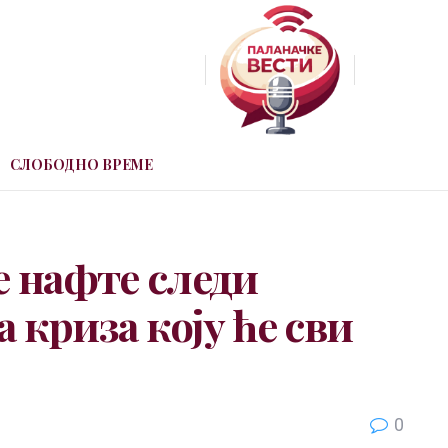
СЛОБОДНО ВРЕМЕ
е нафте следи
 криза коју ће сви
0