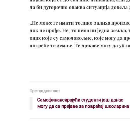
да би дугорочно оваква ситуација довела
„Не можете имати толико залиха произво
док не прође. Не, то нема ни једна земља
оних које су самодовољне, које могу да 
потребе те земље. Те државе могу да убла
Претходни пост
Самофинансирајући студенти још данас
могу да се пријаве за повраћај школарина