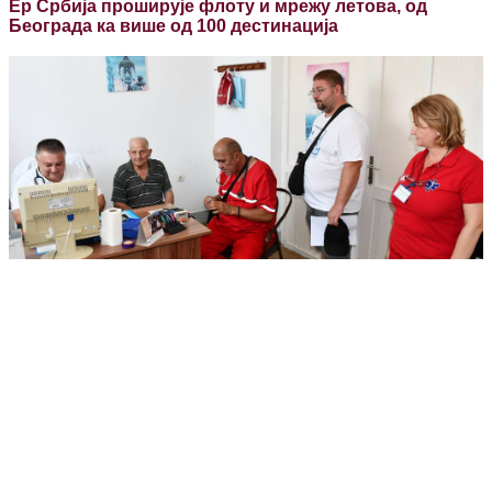
Ер Србија проширује флоту и мрежу летова, од
Београда ка више од 100 дестинација
08. 08. 2026 13:00
Бесплатни превентивни прегледи у Душановцу:
Лекари специјалисти прегледали мештане