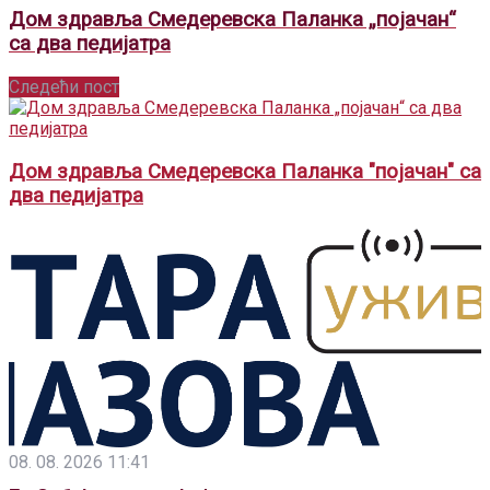
Дом здравља Смедеревска Паланка „појачан“
са два педијатра
Следећи пост
Дом здравља Смедеревска Паланка "појачан" са
два педијатра
08. 08. 2026 11:41