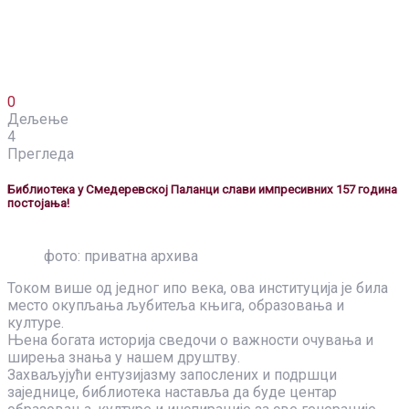
0
Дељење
4
Прегледа
Библиотека у Смедеревској Паланци слави импресивних 157 година
постојања!
фото: приватна архива
Током више од једног ипо века, ова институција је била
место окупљања љубитеља књига, образовања и
културе.
Њена богата историја сведочи о важности очувања и
ширења знања у нашем друштву.
Захваљујући ентузијазму запослених и подршци
заједнице, библиотека наставља да буде центар