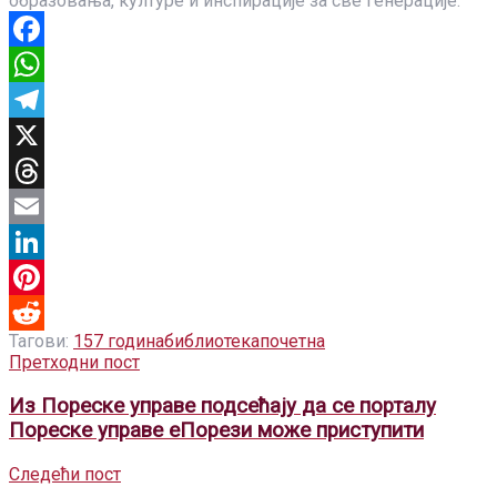
образовања, културе и инспирације за све генерације.
Facebook
WhatsApp
Telegram
X
Threads
Email
LinkedIn
Pinterest
Тагови:
157 година
библиотека
почетна
Reddit
Претходни пост
Из Пореске управе подсећају да се порталу
Пореске управе еПорези може приступити
Следећи пост