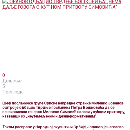
0
Дељење
5
Прегледа
Шеф посланичке групе Српске напредне странке Миленко Јованов
оштро је одбацио тврдње посланика Петра Бошковића да се
пензионисани генерал Милосав Симовић налази у кућном притвору,
назвавши их „неутемељеним и дезинформативним“.
Током расправе у Народној скупштини Србије, Јованов је нагласио