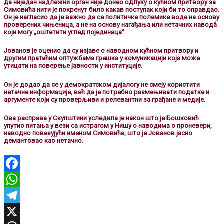
да ниједан надлежни орган није донео одлуку о кућном притвору за
Симовића нити је покренут било какав поступак који би то оправдао.
Он је нагласио да је важно да се политичке полемике воде на основу
проверених чињеница, а не на основу нагађања или нетачних наводâ
који могу „оштетити углед појединаца“.
Јованов је оценио да су изјаве о наводном кућном притвору и
другим пратећим оптужбама грешка у комуникацији која може
утицати на поверење јавности у институције.
Он је додао да се у демократском дијалогу не смеју користити
нетачне информације, већ да је потребно размењивати податке и
аргументе који су проверљиви и релевантни за грађане и медије.
Ова расправа у Скупштини уследила је након што је Бошковић
упутио питања у вези са истрагом у Нишу о наводима о проневери,
наводно повезујући именом Симовића, што је Јованов јасно
демантовао као нетачно.
Facebook
WhatsApp
Telegram