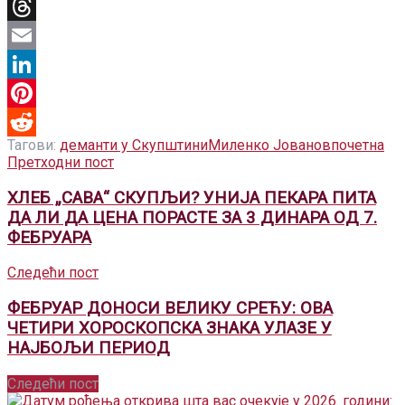
X
Threads
Email
LinkedIn
Pinterest
Тагови:
деманти у Скупштини
Миленко Јованов
почетна
Reddit
Претходни пост
ХЛЕБ „САВА“ СКУПЉИ? УНИЈА ПЕКАРА ПИТА
ДА ЛИ ДА ЦЕНА ПОРАСТЕ ЗА 3 ДИНАРА ОД 7.
ФЕБРУАРА
Следећи пост
ФЕБРУАР ДОНОСИ ВЕЛИКУ СРЕЋУ: ОВА
ЧЕТИРИ ХОРОСКОПСКА ЗНАКА УЛАЗЕ У
НАЈБОЉИ ПЕРИОД
Следећи пост