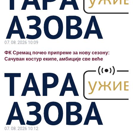
07. 08. 2026 10:09
ФК Сремац почео припреме за нову сезону:
Сачуван костур екипе, амбиције све веће
07. 08. 2026 10:12