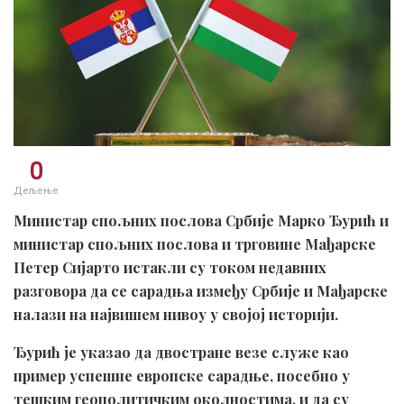
0
Дељење
Министар спољних послова Србије Марко Ђурић и
министар спољних послова и трговине Мађарске
Петер Сијартo истакли су током недавних
разговора да се сарадња између Србије и Мађарске
налази на највишем нивоу у својој историји.
Ђурић је указао да двостране везе служе као
пример успешне европске сарадње, посебно у
тешким геополитичким околностима, и да су