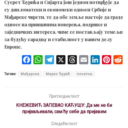
Сусрет Ђурића и Сијарта још једном потврђује да
су дипломатски и економски односи Србије и
Мађарске чврсти, те да обе земље настоје да граде
односе на принципима поверења, подршке и
заједничких интереса, чиме се постављају темељи
за будућу сарадњу и стабилност у нашем делу
Европе.
F
W
T
X
T
E
Li
Pi
a
h
el
hr
m
n
nt
Тагови:
Мађарска
Марко Ђурић
почетна
ce
at
e
e
ail
ke
er
b
s
gr
a
dI
es
o
A
a
d
n
t
Претходни пост
o
p
m
s
КНЕЖЕВИЋ ЗАПЕВАО КАЋУШУ: Да ме не би
пријављивали, сам ћу себе да пријавим
k
p
Следећи пост