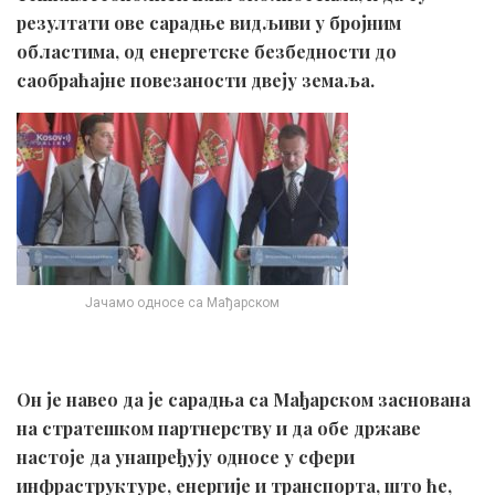
резултати ове сарадње видљиви у бројним
областима, од енергетске безбедности до
саобраћајне повезаности двеју земаља.
Јачамо односе са Мађарском
Он је навео да је сарадња са Мађарском заснована
на стратешком партнерству и да обе државе
настоје да унапређују односе у сфери
инфраструктуре, енергије и транспорта, што ће,