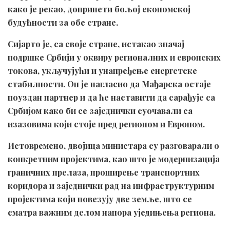
како је рекао, допринети бољој економској
будућности за обе стране.
Сијартo је, са своје стране, истакао значај
подршке Србији у оквиру регионалних и европских
токова, укључујући и унапређење енергетске
стабилности. Он је нагласио да Мађарска остаје
поуздан партнер и да ће наставити да сарађује са
Србијом како би се заједнички суочавали са
изазовима који стоје пред регионом и Европом.
Истовремено, двојица министара су разговарали о
конкретним пројектима, као што је модернизација
граничних прелаза, проширење транспортних
коридора и заједнички рад на инфраструктурним
пројектима који повезују две земље, што се
сматра важним делом напора уједињења региона.