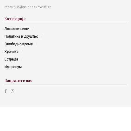
redakcija@palanackevesti.rs
Категорије
Локалне вести
Политика и друштво
Слободно време
Хроника
Естрада
Импресум
Запратите нас