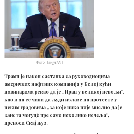
Фото: Танјуг/АП
Трамп је након састанка са руководиоцима
америчких нафтних компанија у Белој кући
новинарима рекао да је „Иран у великој невољи“,
као и да се чини да људи излазе на протесте у
неким градовима „за које нико није мислио да је
заиста могуц́е пре само неколико недеља“,
преноси Скај њуз.