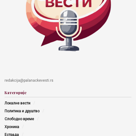
redakcija@palanackevesti.rs
Категорије
Локалне вести
Политика и друштво
Слободно време
Хроника
Естрада