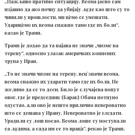
„Пажљиво пратимо ситуацију. Веома јасно сам
изјавио да ако почну да убијају људе као што су то
чинили у прошлости, ми ц́емо се умешати.
Удариц́емо их веома снажно тамо где их боли“,
казао је Трамп.
Трамп је додао да та најава не значи „чизме на
терену“, односно улазак америчких копнених
трупа у Иран.
„То не значи чизме на терену, вец́ значи веома,
веома снажно их ударати тамо где их боли. Не
желимо да се то деси. Било је случајева попут
овог, где је председник (Барак) Обама потпуно
одустао, али ово је нешто прилично невероватно
што се дешава у Ирану. Невероватно је гледати.
Урадили су лош посао. Веома лоше су поступали
са људима, а сада им се то врац́а“, рекао је Трамп.