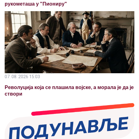
рукометаша у "Пиониру"
07. 08. 2026 15:03
Револуција која се плашила војске, а морала је да је
створи