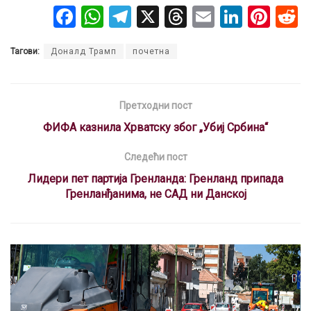
F
W
T
X
T
E
Li
Pi
a
h
el
hr
m
n
nt
Тагови:
Доналд Трамп
почетна
ce
at
e
e
ail
ke
er
b
s
gr
a
dI
es
o
A
a
d
n
t
Претходни пост
o
p
m
s
ФИФА казнила Хрватску због „Убиј Србина“
k
p
Следећи пост
Лидери пет партија Гренланда: Гренланд припада
Гренланђанима, не САД ни Данској