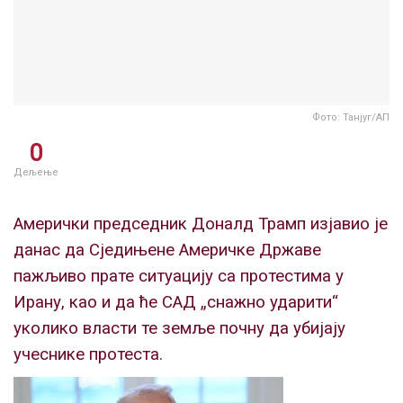
Фото: Танјуг/АП
0
Дељење
Амерички председник Доналд Трамп изјавио је
данас да Сједињене Америчке Државе
пажљиво прате ситуацију са протестима у
Ирану, као и да ће САД „снажно ударити“
уколико власти те земље почну да убијају
учеснике протеста.