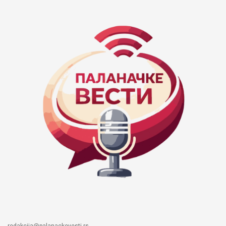
redakcija@palanackevesti.rs