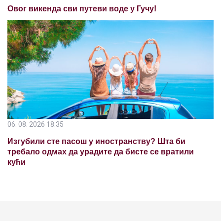
Овог викенда сви путеви воде у Гучу!
06. 08. 2026 18:35
Изгубили сте пасош у иностранству? Шта би
требало одмах да урадите да бисте се вратили
кући