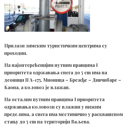
Прилази зимским туристичким центрима су
проходни.
На најоптерећенијим путним правцима I
приоритета одржавања снега до 5 cm има на
деоници II A-175, Мионица – Брежђе – Дивчибаре –
Каона, а коловоз је влажан.
На осталим путним правцима I приоритета
одржавања коловози су влажни у нижим
пределима, а снега има местимично у расквашеном
стању до 5 cm на територији Ваљева.