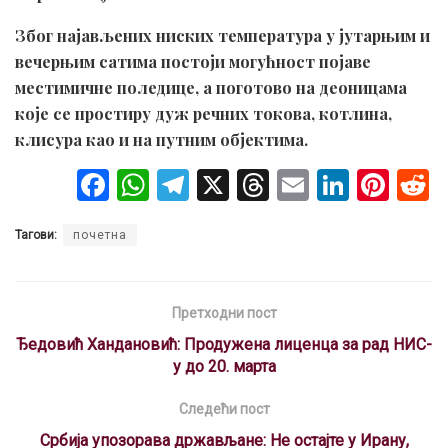
Због најављених ниских температура у јутарњим и
вечерњим сатима постоји могућност појаве
местимичне поледице, а поготово на деоницама
које се простиру дуж речних токова, котлина,
клисура као и на путним објектима.
F
W
T
X
T
E
Li
Pi
a
h
el
hr
m
n
nt
Тагови:
почетна
ce
at
e
e
ail
ke
er
b
s
gr
a
dI
es
o
A
a
d
n
t
Претходни пост
o
p
m
s
Ђедовић Хандановић: Продужена лиценца за рад НИС-
у до 20. марта
k
p
Следећи пост
Србија упозорава држављане: Не остајте у Ирану,