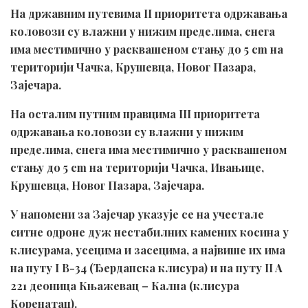
На државним путевима II приоритета одржавања
коловози су влажни у нижим пределима, снега
има местимично у расквашеном стању до 5 cm на
територији Чачка, Крушевца, Новог Пазара,
Зајечара.
На осталим путним правцима III приоритета
одржавања коловози су влажни у нижим
пределима, снега има местимично у расквашеном
стању до 5 cm на територији Чачка, Ивањице,
Крушевца, Новог Пазара, Зајечара.
У напомени за Зајечар указује се на учестале
ситне одроне дуж нестабилних камених косина у
клисурама, усецима и засецима, а највише их има
на путу I B-34 (Ђердапска клисура) и на путу II A
221 деоница Књажевац – Кална (клисура
Коренатац).