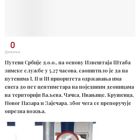
0
Дељење
Путеви Србије д.о.о., на основу Извештаја Штаба
зимске службе у 5.27 часова, саопштило је да на
путевима I, II и III приоритета одржавања има
снега до пет центиметара на појединим деоницама
на територији Ваљева, Чачка, Ивањице, Крушевца,
Новог Пазара и Зајечара, због чега се препоручује
опрезна вожња.