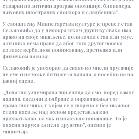
стварни политички програм опозиције, блокадера,
њихових иностраних спонзора и следбеника”.
У саопштењу Министарства културе је пренет став
Селаковића да у демократском друштву свако има
право на своје мишљење, политички став или укус,
али нико нема право да због тога другог човека
излаже вербалном понижавању, претњама или
физичком насиљу.
Селаковић је упозорио да свако ко мисли другачије
не сме и не може бити мета напада, а посебно не на
јавној сцени.
„Додатно узнемирава чињеница да смо, поред самог
напада, сведоци и одбране и оправдавања тог
срамотног чина, у којем се отворено и без икаквог
стида насиље над женом представља као
прихватљиво, па чак и пожељно понашање. То је
опасна порука за цело друштво”, оценио је
министар.