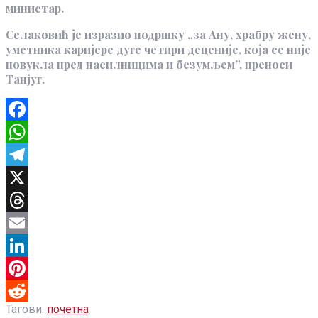
министар.
Селаковић је изразио подршку „за Ану, храбру жену,
уметника каријере дуге четири деценије, која се није
повукла пред насилницима и безумљем”, преноси
Танјуг.
Facebook
WhatsApp
Telegram
X
Threads
Email
LinkedIn
Pinterest
Тагови:
почетна
Reddit