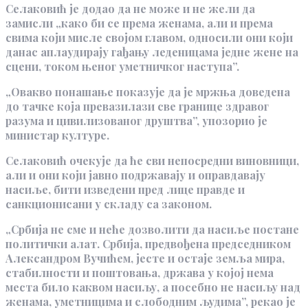
Селаковић је додао да не може и не жели да
замисли „како би се према женама, али и према
свима који мисле својом главом, односили они који
данас аплаудирају гађању леденицама једне жене на
сцени, током њеног уметничког наступа”.
„Овакво понашање показује да је мржња доведена
до тачке која превазилази све границе здравог
разума и цивилизованог друштва”, упозорио је
министар културе.
Селаковић очекује да ће сви непосредни виновници,
али и они који јавно подржавају и оправдавају
насиље, бити изведени пред лице правде и
санкционисани у складу са законом.
„Србија не сме и неће дозволити да насиље постане
политички алат. Србија, предвођена председником
Александром Вучићем, јесте и остаје земља мира,
стабилности и поштовања, држава у којој нема
места било каквом насиљу, а посебно не насиљу над
женама, уметницима и слободним људима”, рекао је