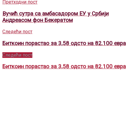
Претходни пост
Вучић сутра са амбасадором ЕУ у Србији
Андреасом фон Бекератом
Следећи пост
Биткоин порастао за 3,58 одсто на 82.100 евра
Следећи пост
Биткоин порастао за 3,58 одсто на 82.100 евра