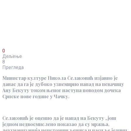
0
Дељење
8
Прегледа
Министар културе Никола Селаковић изјавио је
данас да га је дубоко узнемирио напад на певачицу
Ану Бекуту током њеног наступа поводом дочека
Српске нове године у Чачку.
Селаковић је оценио да је напад на Бекуту „још
једном недвосмислено показао да су мржња,
дехуманизација неистомишљеника и насиље једини