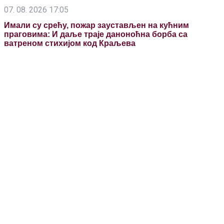
07. 08. 2026 17:05
Имали су срећу, пожар заустављен на кућним
праговима: И даље траје даноноћна борба са
ватреном стихијом код Краљева
07. 08. 2026 22:00
Не игноришите ове знакове: Шта значи када се
пробудите тачно у 3 сата ујутру?