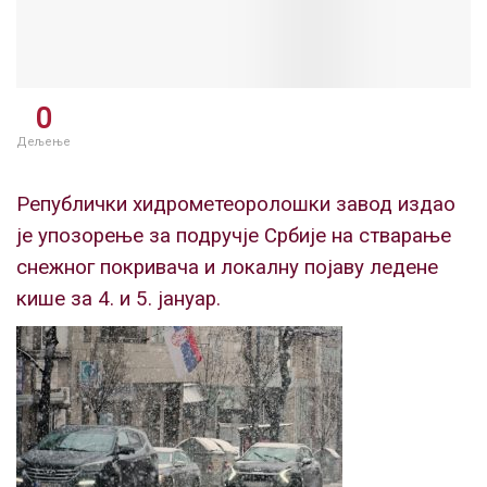
0
Дељење
Републички хидрометеоролошки завод издао
је упозорење за подручје Србије на стварање
снежног покривача и локалну појаву ледене
кише за 4. и 5. јануар.