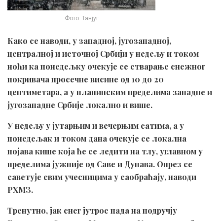
Фото: Танјуг
Како се наводи, у западној, југозападној,
централној и источној Србији у недељу и током
ноћи ка понедељку очекује се стварање снежног
покривача просечне висине од 10 до 20
центиметара, а у планинским пределима западне и
југозападне Србије локално и више.
У недељу у јутарњим и вечерњим сатима, а у
понедељак и током дана очекује се локална
појава кише која ће се ледити на тлу, углавном у
пределима јужније од Саве и Дунава. Опрез се
саветује свим учесницима у саобраћају, наводи
РХМЗ.
Тренутно, јак снег јутрос пада на подручју