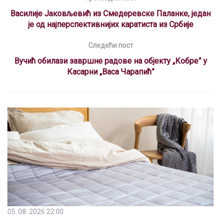
o
p
m
s
Василије Јаковљевић из Смедеревске Паланке, један
је од најперспективнијих каратиста из Србије
k
p
Следећи пост
Вучић обилази завршне радове на објекту „Кобре” у
Касарни „Васа Чарапић”
05. 08. 2026 22:00