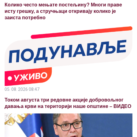
Колико често мењате постељину? Многи праве
исту грешку, а стручњаци откривају колико је
заиста потребно
05. 08. 2026 08:47
Током августа три редовне акције добровољног
давања крви на територији наше општине – ВИДЕО