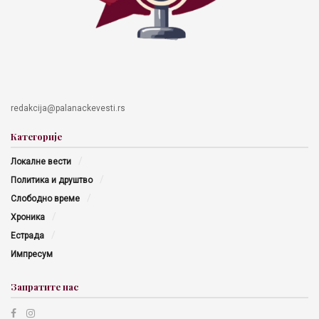
redakcija@palanackevesti.rs
Категорије
Локалне вести
Политика и друштво
Слободно време
Хроника
Естрада
Импресум
Запратите нас