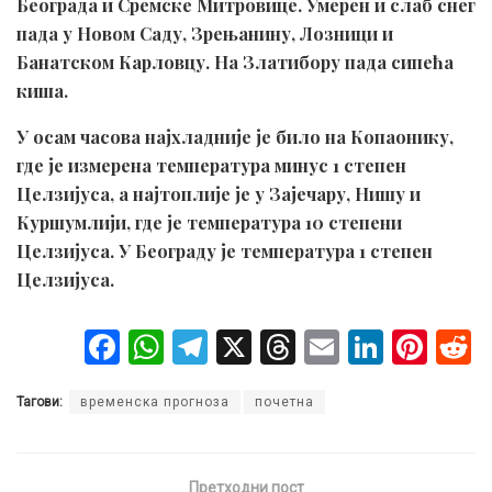
Београда и Сремске Митровице. Умерен и слаб снег
пада у Новом Саду, Зрењанину, Лозници и
Банатском Карловцу. На Златибору пада сипећа
киша.
У осам часова најхладније је било на Копаонику,
где је измерена температура минус 1 степен
Целзијуса, а најтоплије је у Зајечару, Нишу и
Куршумлији, где је температура 10 степени
Целзијуса. У Београду је температура 1 степен
Целзијуса.
F
W
T
X
T
E
Li
Pi
a
h
el
hr
m
n
nt
Тагови:
временска прогноза
почетна
ce
at
e
e
ail
ke
er
b
s
gr
a
dI
es
o
A
a
d
n
t
Претходни пост