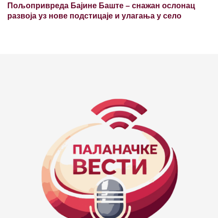
Пољопривреда Бајине Баште – снажан ослонац
развоја уз нове подстицаје и улагања у село