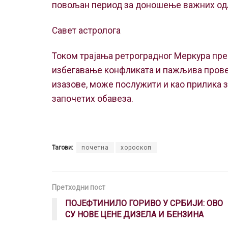
повољан период за доношење важних одл
Савет астролога
Током трајања ретроградног Меркура пре
избегавање конфликата и пажљива прове
изазове, може послужити и као прилика 
започетих обавеза.
Тагови:
почетна
хороскоп
Претходни пост
ПОЈЕФТИНИЛО ГОРИВО У СРБИЈИ: ОВО
СУ НОВЕ ЦЕНЕ ДИЗЕЛА И БЕНЗИНА