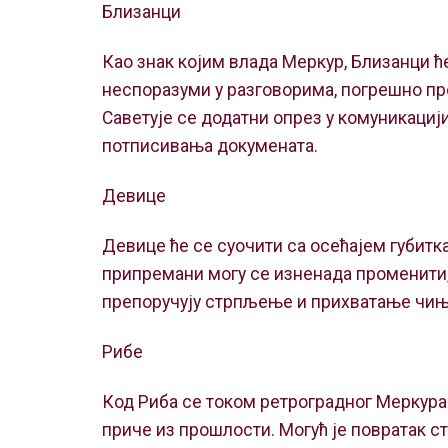
Близанци
Као знак којим влада Меркур, Близанци ћ
неспоразуми у разговорима, погрешно пр
Саветује се додатни опрез у комуникациј
потписивања докумената.
Девице
Девице ће се суочити са осећајем губитк
припремани могу се изненада променити, 
препоручују стрпљење и прихватање чиње
Рибе
Код Риба се током ретроградног Меркур
приче из прошлости. Могућ је повратак с