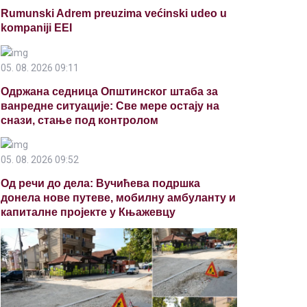
Rumunski Adrem preuzima većinski udeo u
kompaniji EEI
05. 08. 2026 09:11
Одржана седница Општинског штаба за
ванредне ситуације: Све мере остају на
снази, стање под контролом
05. 08. 2026 09:52
Од речи до дела: Вучићева подршка
донела нове путеве, мобилну амбуланту и
капиталне пројекте у Књажевцу