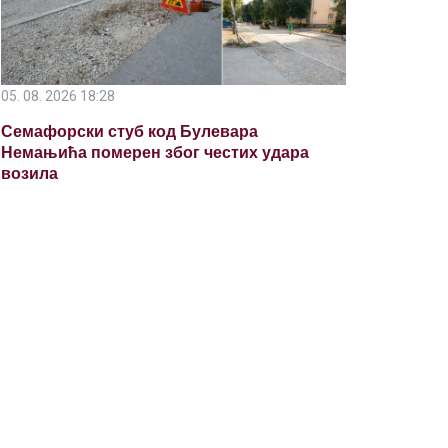
05. 08. 2026 18:28
Семафорски стуб код Булевара
Немањића померен због честих удара
возила