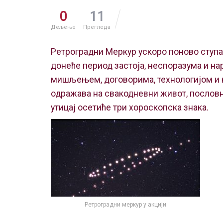
0
11
Дељење
Прегледа
Ретроградни Меркур ускоро поново ступа
донеће период застоја, неспоразума и на
мишљењем, договорима, технологијом и к
одражава на свакодневни живот, послов
утицај осетиће три хороскопска знака.
Ретроградни меркур у акцији