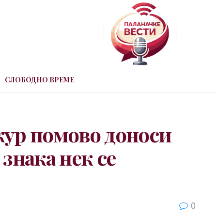
СЛОБОДНО ВРЕМЕ
кур помово доноси
знака нек се
0