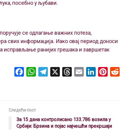
ука, посебно у љубави.
поручује се одлагање важних потеза,
ра свих информација. Иако овај период доноси
за исправљање ранијих грешака и завршетак
F
W
T
X
T
E
Li
Pi
R
a
h
el
hr
m
n
nt
e
ce
at
e
e
ail
ke
er
d
b
s
gr
a
dI
es
di
o
A
a
d
n
t
t
Следећи пост
o
p
m
s
За 15 дана контролисано 133.786 возила у
Србији: Брзина и појас најчешћи прекршаји
k
p