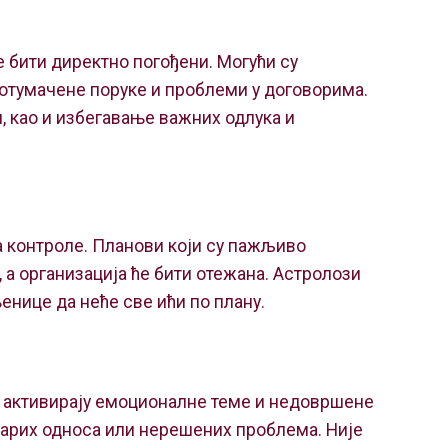
е бити директно погођени. Могући су
отумачене поруке и проблеми у договорима.
и, као и избегавање важних одлука и
а контроле. Планови који су пажљиво
а организација ће бити отежана. Астролози
нице да неће све ићи по плану.
а активирају емоционалне теме и недовршене
тарих односа или нерешених проблема. Није