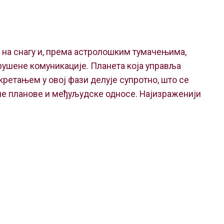
 на снагу и, према астролошким тумачењима,
рушене комуникације. Планета која управља
ретањем у овој фази делује супротно, што се
не планове и међуљудске односе. Најизраженији