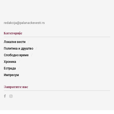
redakcija@palanackevesti.rs
Категорије
Локалне вести
Политика и друштво
Слободно време
Хроника
Естрада
Импресум
Запратите нас