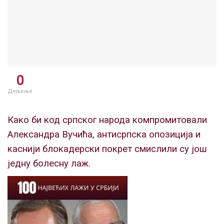
0
Дељење
Како би код српског народа компромитовали
Александра Вучића, антисрпска опозиција и
каснији блокадерски покрет смислили су још
једну болесну лаж.