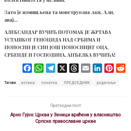
Зато је измишљена та монструозна лаж. Али,
авај…
АЛЕКСАНДАР ВУЧИЋ ПОТОМАК ЈЕ ЖРТАВА
УСТАШКОГ ГЕНОЦИДА НАД СРБИМА И
ПОНОСНИ ЈЕ СИН ЈОШ ПОНОСНИЈЕГ ОЦА,
СРБЕНДЕ И ГОСПОДИНА, АНЂЕЛКА ВУЧИЋА!
F
W
T
X
T
E
Li
Pi
a
h
el
hr
m
n
nt
Тагови:
истина
почетна
ПРЕДСЕДНИК
родитељи
ce
at
e
e
ail
ke
er
b
s
gr
a
dI
es
o
A
a
d
n
t
Претходни пост
o
p
m
s
Арно Гујон: Црква у Зеници враћена у власништво
Српске православне цркве
k
p