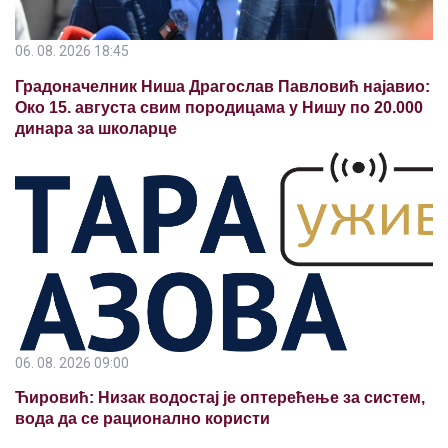
06. 08. 2026 18:45
Градоначелник Ниша Драгослав Павловић најавио:
Око 15. августа свим породицама у Нишу по 20.000
динара за школарце
06. 08. 2026 09:00
Ћировић: Низак водостај је оптерећење за систем,
вода да се рационално користи