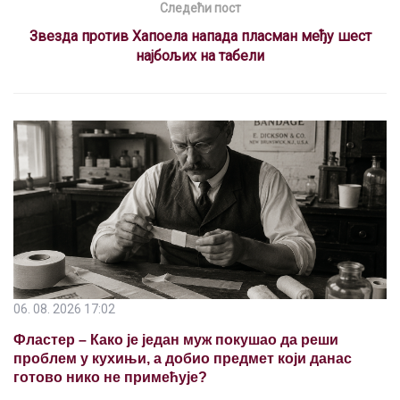
Следећи пост
Звезда против Хапоела напада пласман међу шест
најбољих на табели
06. 08. 2026 17:02
Фластер – Како је један муж покушао да реши
проблем у кухињи, а добио предмет који данас
готово нико не примећује?