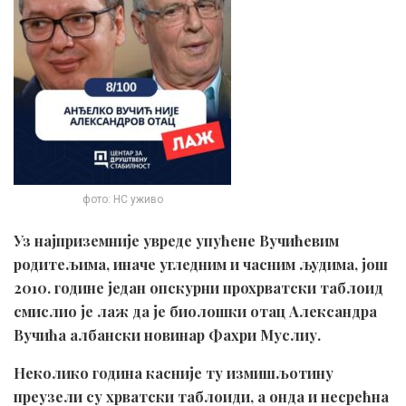
фото: НС уживо
Уз најприземније увреде упућене Вучићевим
родитељима, иначе угледним и часним људима, још
2010. године један опскурни прохрватски таблоид
смислио је лаж да је биолошки отац Александра
Вучића албански новинар Фахри Муслиу.
Неколико година касније ту измишљотину
преузели су хрватски таблоиди, а онда и несрећна