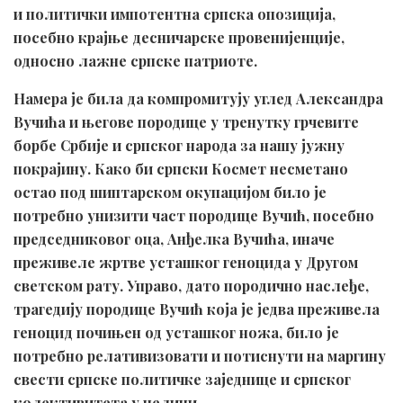
и политички импотентна српска опозиција,
посебно крајње десничарске провенијенције,
односно лажне српске патриоте.
Намера је била да компромитују углед Александра
Вучића и његове породице у тренутку грчевите
борбе Србије и српског народа за нашу јужну
покрајину. Како би српски Космет несметано
остао под шиптарском окупацијом било је
потребно унизити част породице Вучић, посебно
председниковог оца, Анђелка Вучића, иначе
преживеле жртве усташког геноцида у Другом
светском рату. Управо, дато породично наслеђе,
трагедију породице Вучић која је једва преживела
геноцид почињен од усташког ножа, било је
потребно релативизовати и потиснути на маргину
свести српске политичке заједнице и српског
колективитета у целини.