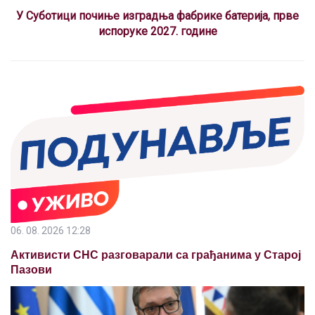
У Суботици почиње изградња фабрике батерија, прве
испоруке 2027. године
06. 08. 2026 12:28
Активисти СНС разговарали са грађанима у Старој
Пазови