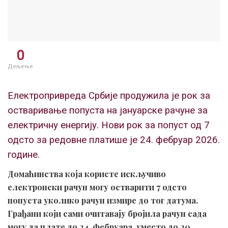
0
Дељење
Електропривреда Србије продужила је рок за
остваривање попуста на јануарске рачуне за
електричну енергију. Нови рок за попуст од 7
одсто за редовне платише је 24. фебруар 2026.
године.
Домаћинства која користе искључиво
електронски рачун могу остварити 7 одсто
попуста уколико рачун измире до тог датума.
Грађани који сами очитавају бројила рачун сада
могу да плате до 24. фебруара, уместо до 20.