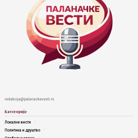
redakcija@palanackevesti.rs
Категорије
Локалне вести
Политика и друштво