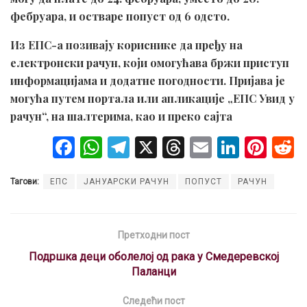
фебруара, и остваре попуст од 6 одсто.
Из ЕПС-а позивају кориснике да пређу на
електронски рачун, који омогућава бржи приступ
информацијама и додатне погодности. Пријава је
могућа путем портала или апликације „ЕПС Увид у
рачун“, на шалтерима, као и преко сајта
F
W
T
X
T
E
Li
Pi
a
h
el
hr
m
n
nt
Тагови:
ЕПС
ЈАНУАРСКИ РАЧУН
ПОПУСТ
РАЧУН
ce
at
e
e
ail
ke
er
b
s
gr
a
dI
es
o
A
a
d
n
t
Претходни пост
o
p
m
s
Подршка деци оболелој од рака у Смедеревској
Паланци
k
p
Следећи пост