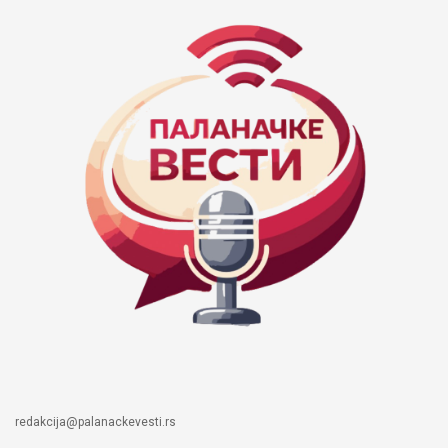
redakcija@palanackevesti.rs