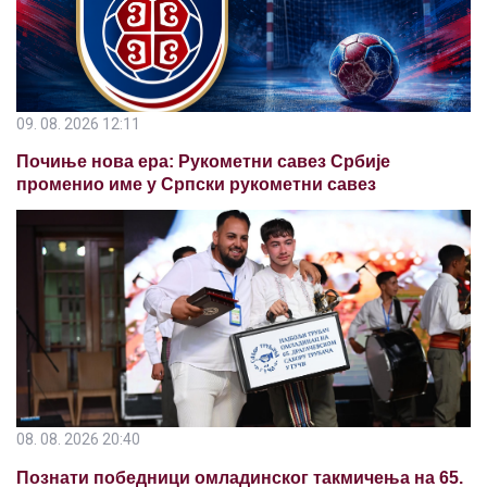
09. 08. 2026 12:11
Почиње нова ера: Рукометни савез Србије
променио име у Српски рукометни савез
08. 08. 2026 20:40
Познати победници омладинског такмичења на 65.