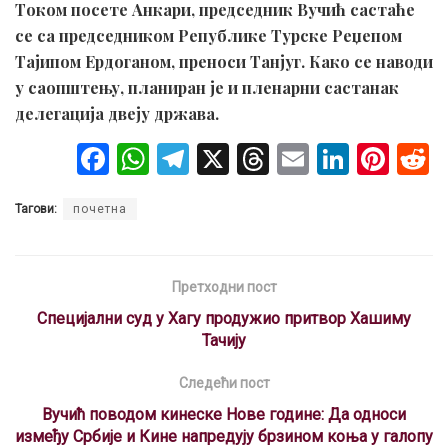
Током посете Анкари, председник Вучић састаће
се са председником Републике Турске Реџепом
Тајипом Ердоганом, преноси Танјуг. Како се наводи
у саопштењу, планиран је и пленарни састанак
делегација двеју држава.
F
W
T
X
T
E
Li
Pi
a
h
el
hr
m
n
nt
Тагови:
почетна
ce
at
e
e
ail
ke
er
b
s
gr
a
dI
es
o
A
a
d
n
t
Претходни пост
o
p
m
s
Специјални суд у Хагу продужио притвор Хашиму
Тачију
k
p
Следећи пост
Вучић поводом кинеске Нове године: Да односи
између Србије и Кине напредују брзином коња у галопу