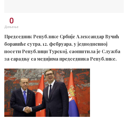
0
Дељење
Председник Републике Србије Александар Вучић
боравиће сутра, 12. фебруара, у једнодневној
посети Републици Турској, саопштила је Служба
за сарадњу са медијима председника Републике.