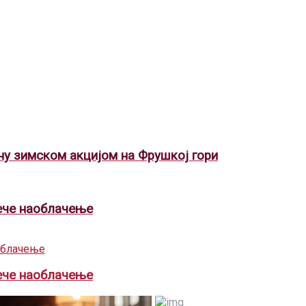
ну зимском акцијом на Фрушкој гори
вече наоблачење
вече наоблачење