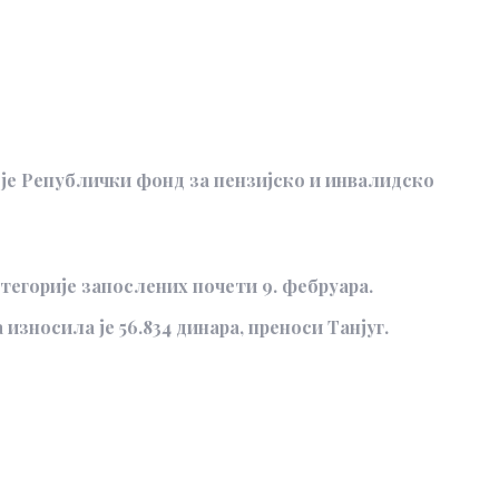
 је Републички фонд за пензијско и инвалидско
тегорије запослених почети 9. фебруара.
зносила је 56.834 динара, преноси Танјуг.