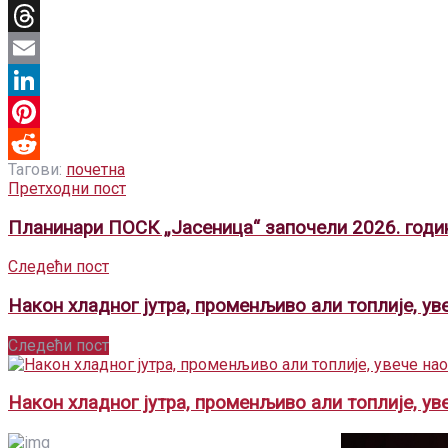
X
Threads
Email
LinkedIn
Pinterest
Тагови:
почетна
Reddit
Претходни пост
Планинари ПОСК „Јасеница“ започели 2026. годи
Следећи пост
Након хладног јутра, променљиво али топлије, у
Следећи пост
Након хладног јутра, променљиво али топлије, у