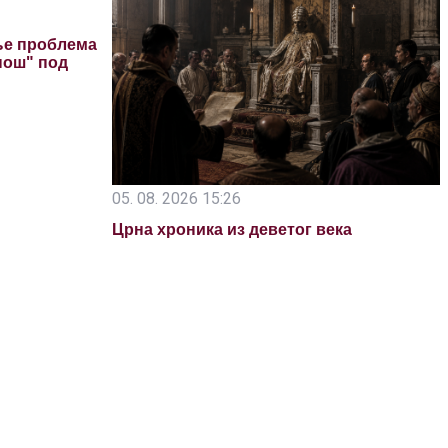
ње проблема
пош" под
05. 08. 2026 15:26
Црна хроника из деветог века