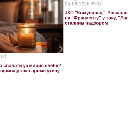
05. 08. 2026 09:07
ЈКП "Комуналац": Решава
на "Фрагменту" у току, "Ла
сталним надзором
1:00
ро спавати уз мирис свеће?
кривају како ароме утичу