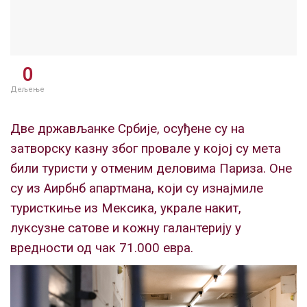
0
Дељење
Две држављанке Србије, осуђене су на
затворску казну због провале у којој су мета
били туристи у отменим деловима Париза. Оне
су из Аирбнб апартмана, који су изнајмиле
туристкиње из Мексика, украле накит,
луксузне сатове и кожну галантерију у
вредности од чак 71.000 евра.