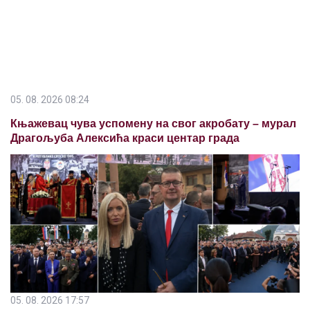
Књажевац чува успомену на свог акробату – мурал
Драгoљуба Алексића краси центар града
05. 08. 2026 17:57
ГРАД НИШ ОДАО ПОЧАСТ ЖРТВАМА "ОЛУЈЕ":
Маричић присуствовао централној комеморацији у
Мркоњић Граду