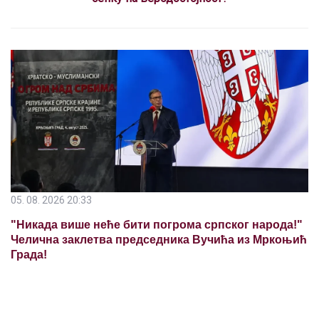
05. 08. 2026 20:33
"Никада више неће бити погрома српског народа!"
Челична заклетва председника Вучића из Мркоњић
Града!
05. 08. 2026 08:24