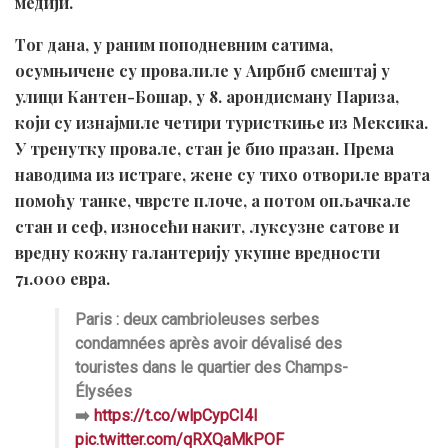
медији.
Тог дана, у раним поподневним сатима,
осумњичене су провалиле у Аирбнб смештај у
улици Кантен-Бошар, у 8. арондисману Париза,
који су изнајмиле четири туристкиње из Мексика.
У тренутку провале, стан је био празан. Према
наводима из истраге, жене су тихо отвориле врата
помоћу танке, чврсте плоче, а потом опљачкале
стан и сеф, износећи накит, луксузне сатове и
вредну кожну галантерију укупне вредности
71.000 евра.
Paris : deux cambrioleuses serbes
condamnées après avoir dévalisé des
touristes dans le quartier des Champs-
Élysées
➡️
https://t.co/wlpCypCI4I
pic.twitter.com/qRXQaMkPOF