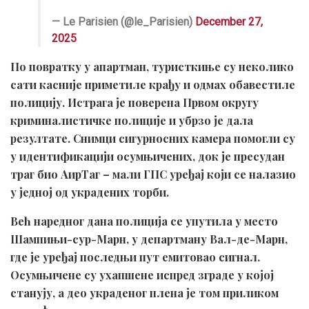
— Le Parisien (@le_Parisien)
December 27,
2025
По повратку у апартман, туристкиње су неколико
сати касније приметиле крађу и одмах обавестиле
полицију. Истрага је поверена Првом округу
криминалистичке полиције и убрзо је дала
резултате. Снимци сигурносних камера помогли су
у идентификацији осумњичених, док је пресудан
траг био АирТаг – мали ГПС уређај који се налазио
у једној од украдених торби.
Већ наредног дана полиција се упутила у место
Шампињи-сур-Марн, у департману Вал-де-Марн,
где је уређај последњи пут емитовао сигнал.
Осумњичене су ухапшене испред зграде у којој
станују, а део украденог плена је том приликом