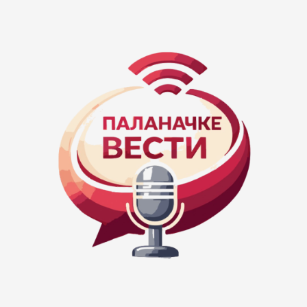
redakcija@palanackevesti.rs
Категорије
Локалне вести
Политика и друштво
Слободно време