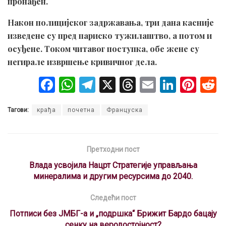
пронађен.
Након полицијског задржавања, три дана касније
изведене су пред париско тужилаштво, а потом и
осуђене. Током читавог поступка, обе жене су
негирале извршење кривичног дела.
F
W
T
X
T
E
Li
Pi
a
h
el
hr
m
n
nt
Тагови:
крађа
почетна
Француска
ce
at
e
e
ail
ke
er
b
s
gr
a
dI
es
o
A
a
d
n
t
Претходни пост
o
p
m
s
Влада усвојила Нацрт Стратегије управљања
минералима и другим ресурсима до 2040.
k
p
Следећи пост
Потписи без ЈМБГ-а и „подршка“ Брижит Бардо бацају
сенку на веродостојност?