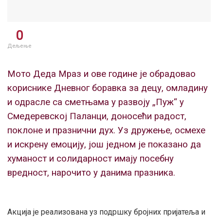
0
Дељење
Мото Деда Мраз и ове године је обрадовао
кориснике Дневног боравка за децу, омладину
и одрасле са сметњама у развоју „Пуж“ у
Смедеревској Паланци, доносећи радост,
поклоне и празнични дух. Уз дружење, осмехе
и искрену емоцију, још једном је показано да
хуманост и солидарност имају посебну
вредност, нарочито у данима празника.
Акција је реализована уз подршку бројних пријатеља и