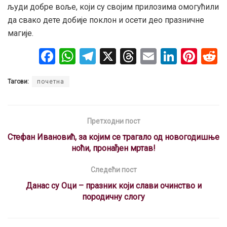
људи добре воље, који су својим прилозима омогућили
да свако дете добије поклон и осети део празничне
магије.
F
W
T
X
T
E
Li
Pi
a
h
el
hr
m
n
nt
Тагови:
почетна
ce
at
e
e
ail
ke
er
b
s
gr
a
dI
es
o
A
a
d
n
t
Претходни пост
o
p
m
s
Стефан Ивановић, за којим се трагало од новогодишње
ноћи, пронађен мртав!
k
p
Следећи пост
Данас су Оци – празник који слави очинство и
породичну слогу