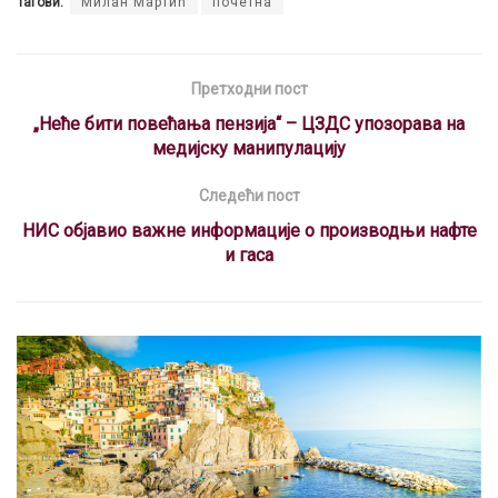
Тагови:
Милан Мартић
почетна
ce
at
e
e
ail
ke
er
b
s
gr
a
dI
es
o
A
a
d
n
t
Претходни пост
o
p
m
s
„Неће бити повећања пензија“ – ЦЗДС упозорава на
медијску манипулацију
k
p
Следећи пост
НИС објавио важне информације о производњи нафте
и гаса