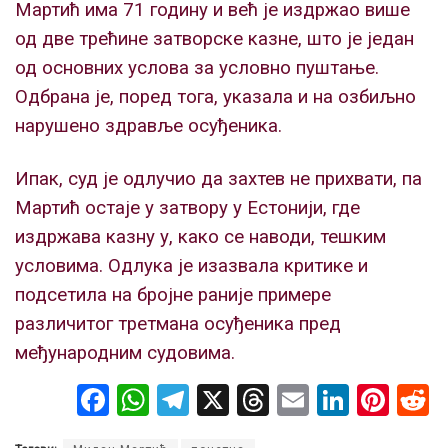
Мартић има 71 годину и већ је издржао више
од две трећине затворске казне, што је један
од основних услова за условно пуштање.
Одбрана је, поред тога, указала и на озбиљно
нарушено здравље осуђеника.
Ипак, суд је одлучио да захтев не прихвати, па
Мартић остаје у затвору у Естонији, где
издржава казну у, како се наводи, тешким
условима. Одлука је изазвала критике и
подсетила на бројне раније примере
различитог третмана осуђеника пред
међународним судовима.
F
W
T
X
T
E
Li
Pi
a
h
el
hr
m
n
nt