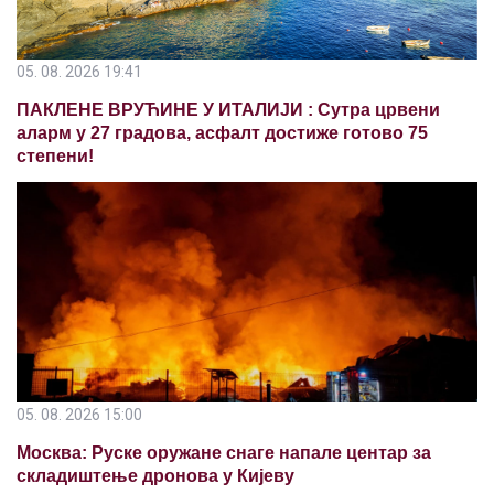
05. 08. 2026 19:41
ПАКЛЕНЕ ВРУЋИНЕ У ИТАЛИЈИ : Сутра црвени
аларм у 27 градова, асфалт достиже готово 75
степени!
05. 08. 2026 15:00
Москва: Руске оружане снаге напале центар за
складиштење дронова у Кијеву