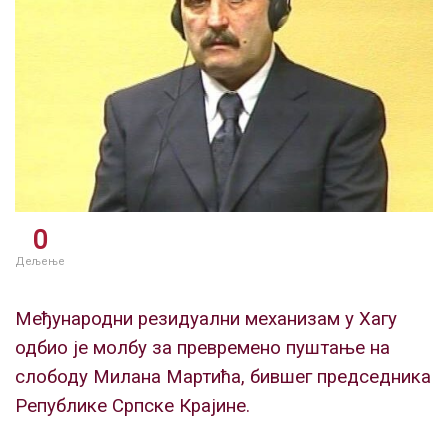
0
Дељење
Међународни резидуални механизам у Хагу
одбио је молбу за превремено пуштање на
слободу Милана Мартића, бившег председника
Републике Српске Крајине.