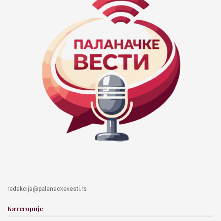
redakcija@palanackevesti.rs
Категорије