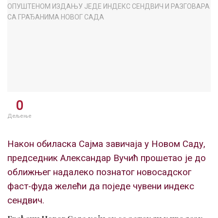
0
Дељење
Након обиласка Сајма завичаја у Новом Саду,
председник Александар Вучић прошетао је до
оближњег надалеко познатог новосадског
фаст-фуда желећи да поједе чувени индекс
сендвич.