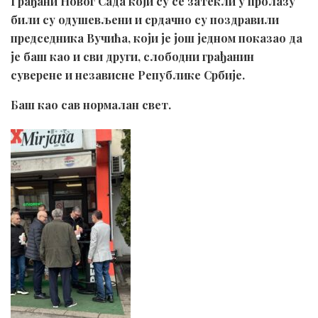
Грађани Новог Сада који су се затекли у пролазу
били су одушевљени и срдачно су поздравили
председника Вучића, који је још једном показао да
је баш као и сви други, слободни грађанин
суверене и независне Републике Србије.
Баш као сав нормалан свет.