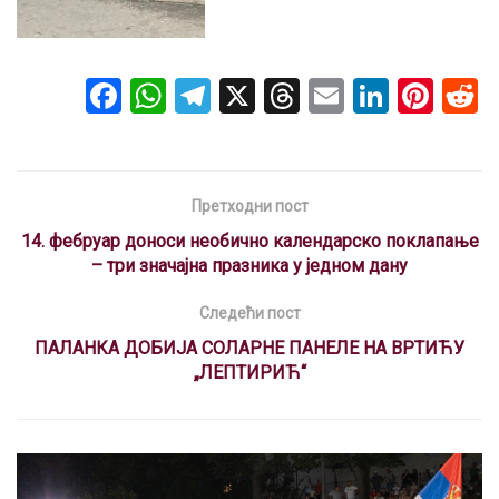
F
W
T
X
T
E
Li
Pi
a
h
el
hr
m
n
nt
ce
at
e
e
ail
ke
er
b
s
gr
a
dI
es
Претходни пост
o
A
a
d
n
t
14. фебруар доноси необично календарско поклапање
o
p
m
s
– три значајна празника у једном дану
k
p
Следећи пост
ПАЛАНКА ДОБИЈА СОЛАРНЕ ПАНЕЛЕ НА ВРТИЋУ
„ЛЕПТИРИЋ“