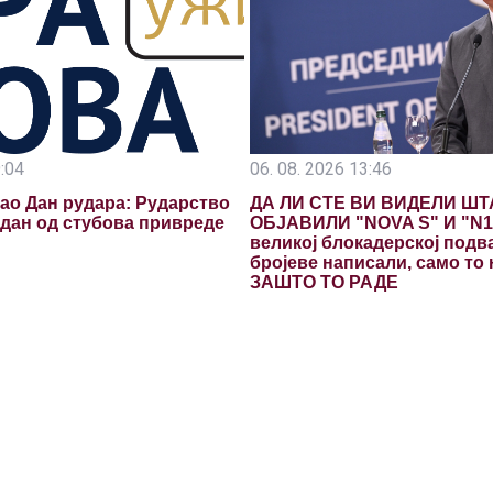
9:04
06. 08. 2026 13:46
ао Дан рудара: Рударство
ДА ЛИ СТЕ ВИ ВИДЕЛИ ШТ
један од стубова привреде
ОБЈАВИЛИ "NOVA S" И "N1
великој блокадерској подв
бројеве написали, само то н
ЗАШТО ТО РАДЕ