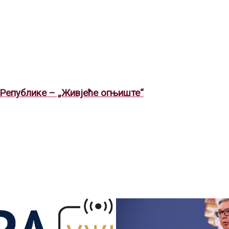
Републике – „Живјеће огњиште“