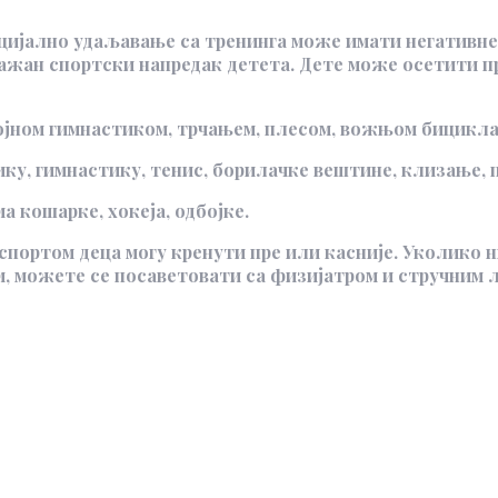
нцијално удаљавање са тренинга може имати негативне
важан спортски напредак детета. Дете може осетити пр
звојном гимнастиком, трчањем, плесом, вожњом бицикла
тику, гимнастику, тенис, борилачке вештине, клизање,
а кошарке, хокеја, одбојке.
портом деца могу кренути пре или касније. Уколико н
, можете се посаветовати са физијатром и стручним л