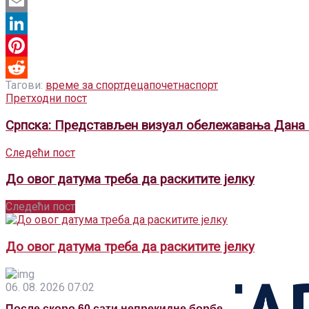
Threads
Email
LinkedIn
Pinterest
Тагови:
време за спорт
деца
почетна
спорт
Reddit
Претходни пост
Српска: Представљен визуал обележавања Дана 
Следећи пост
До овог датума треба да раскитите јелку
Следећи пост
До овог датума треба да раскитите јелку
06. 08. 2026 07:02
После скоро 60 сати непрекидне борбе