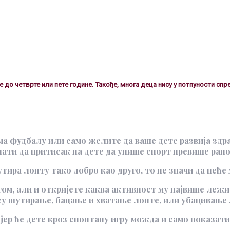
е до четврте или пете године. Такође, многа деца нису у потпуности спр
а фудбалу или само желите да ваше дете развија здрав
знати да притисак на дете да упише спорт превише рано
утира лопту тако добро као друго, то не значи да нећ
том, али и откријете каква активност му највише лежи 
у шутирање, бацање и хватање лопте, или убацивање л
јер ће дете кроз спонтану игру можда и само показат