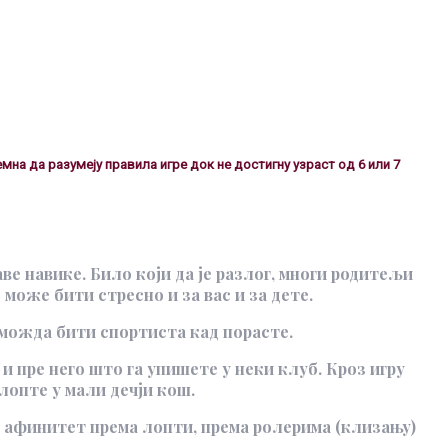
емна да разумеју правила игре док не достигну узраст од 6 или 7
е навике. Било који да је разлог, многи родитељи
 може бити стресно и за вас и за дете.
е можда бити спортиста кад порасте.
и пре него што га упишете у неки клуб. Кроз игру
опте у мали дечји кош.
и афинитет према лопти, према ролерима (клизању)