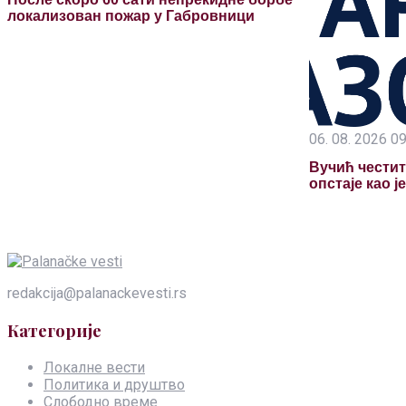
локализован пожар у Габровници
06. 08. 2026 0
Вучић честит
опстаје као 
redakcija@palanackevesti.rs
Категорије
Локалне вести
Политика и друштво
Слободно време