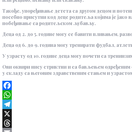
Такође, упоређивање детета са другом децом и поте
посебно присутни код деце родитеља којима је јако 
побеђивање са родитељском љубављу.
Деца од 2. до 5. године могу се бавити пливањем, ра
Деца од 6. до 9. година могу тренирати фудбал, атле
У узрасту од 10. године деца могу почети са тренинзим
Ови оквири нису стриктни и са бављењем одређеним с
у складу са његовим здравственим стањем и узрастом
Facebook
WhatsApp
Telegram
X