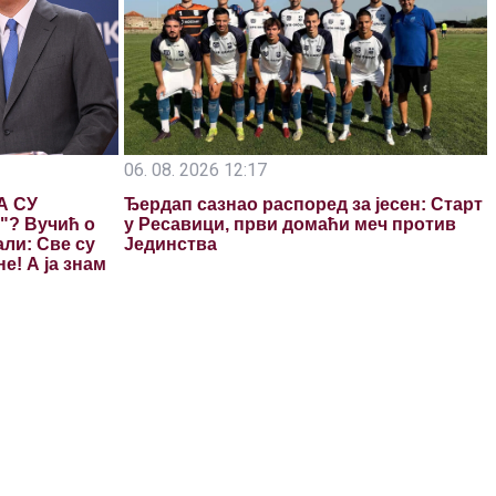
06. 08. 2026 12:17
А СУ
Ђердап сазнао распоред за јесен: Старт
"? Вучић о
у Ресавици, први домаћи меч против
али: Све су
Јединства
е! А ја знам