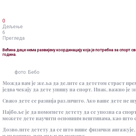
0
Дељење
6
Прегледа
Већина деце нема развијену координацију која је потребна за спорт св
година.
фото: Бебо
Можда вам је жеља да делите са дететом страст прем
једва чекају да дете упишу на спорт. Ипак, важно је 
Свако дете се развија различито. Ако ваше дете не ш
Најбоље је да помогнете детету да се упозна са спор
можете дете научити основним вештинама, као што с
Дозволите детету да се што више физички ангажује, 
или рецимо, пењању или скакању.