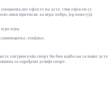
 емоционалне ефекте на дете. Ови ефекти су
евелики притисак да игра добро, јер повезује
 и ролера.
 планинарење, скијање.
исте сигурни који спорт би био најбољи за ваше дете
ицима за одређени дечији спорт.