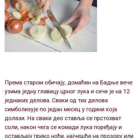
Према старом обичају, домаћин на Бадње вече
узима једну главицу црног лука и сече је на 12
једнаких делова. Сваки од тих делова
симболизује по један месец у години која
долази. На сваки део ставља се прстохват
соли, након чега се комади лука поређају и
остављају преко ноћи, најчешће на прозору или