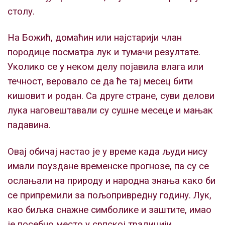
столу.
На Божић, домаћин или најстарији члан
породице посматра лук и тумачи резултате.
Уколико се у неком делу појавила влага или
течност, веровало се да ће тај месец бити
кишовит и родан. Са друге стране, суви делови
лука наговештавали су сушне месеце и мањак
падавина.
Овај обичај настао је у време када људи нису
имали поуздане временске прогнозе, па су се
ослањали на природу и народна знања како би
се припремили за пољопривредну годину. Лук,
као биљка снажне симболике и заштите, имао
је посебно место у српској традицији.