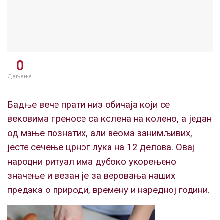
0
Дељење
Бадње вече прати низ обичаја који се
вековима преносе са колена на колено, а један
од мање познатих, али веома занимљивих,
јесте сечење црног лука на 12 делова. Овај
народни ритуал има дубоко укорењено
значење и везан је за веровања наших
предака о природи, времену и наредној години.