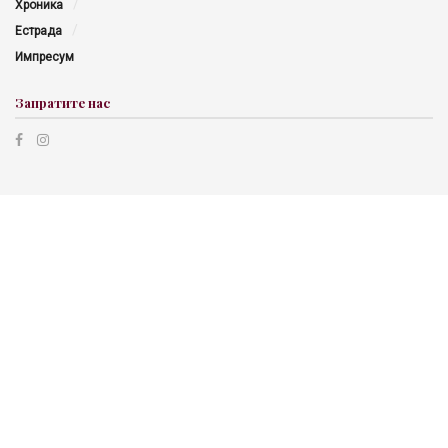
Хроника
Естрада
Импресум
Запратите нас