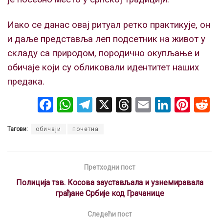
Иако се данас овај ритуал ретко практикује, он
и даље представља леп подсетник на живот у
складу са природом, породично окупљање и
обичаје који су обликовали идентитет наших
предака.
F
W
T
X
T
E
Li
Pi
a
h
el
hr
m
n
nt
Тагови:
обичаји
почетна
ce
at
e
e
ail
ke
er
b
s
gr
a
dI
es
o
A
a
d
n
t
Претходни пост
o
p
m
s
Полиција тзв. Косова заустављала и узнемиравала
грађане Србије код Грачанице
k
p
Следећи пост