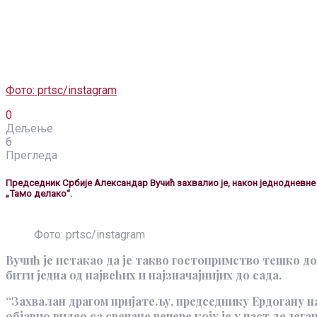
Фото: prtsc/instagram
0
Дељење
6
Прегледа
Председник Србије Александар Вучић захвалио је, након једнодневне п
„Тамо делако“.
Фото: prtsc/instagram
Вучић је истакао да је такво гостопримство тешко до
бити једна од највећих и најзначајнијих до сада.
“Захвалан драгом пријатељу, председнику Ердогану на 
објавио видео са свечане вечере коју је у част делега