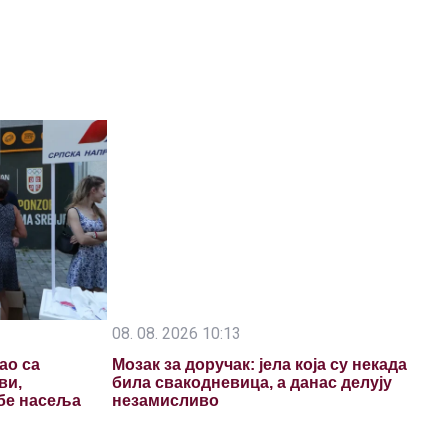
08. 08. 2026 10:13
ао са
Мозак за доручак: јела која су некада
ви,
била свакодневица, а данас делују
ебе насеља
незамисливо