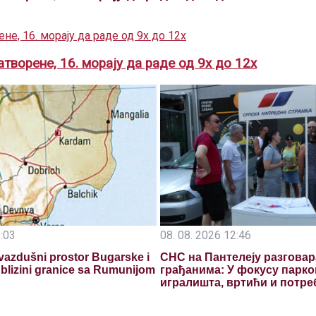
творене, 16. морају да раде од 9х до 12х
3:03
08. 08. 2026 12:46
vazdušni prostor Bugarske i
СНС на Пантелеју разговар
 blizini granice sa Rumunijom
грађанима: У фокусу парко
игралишта, вртићи и потр