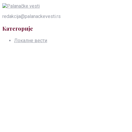
redakcija@palanackevesti.rs
Категорије
Локалне вести
Политика и друштво
Слободно време
Хроника
Естрада
Импресум
Запратите нас
Нема резултата
Види све резултате
Локалне вести
Политика и друштво