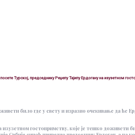
осете Турској, председнику Реџепу Тајипу Ердогану на изузетном госто
живети било где у свету и изразио очекивање да ће Ер
изузетном гостопримству, које је тешко доживети било 
ције Србије синоћ приредио председник Ердоган, а на ко