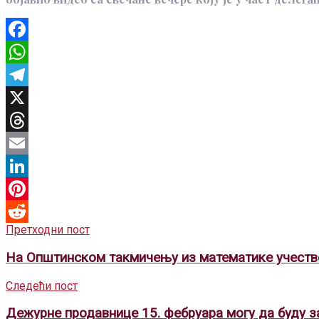
Facebook
WhatsApp
Telegram
X
Threads
Email
LinkedIn
Pinterest
Претходни пост
Reddit
На Општинском такмичењу из математике учествов
Следећи пост
Дежурне продавнице 15. фебруара могу да буду за