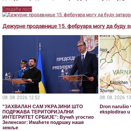
Следећи пост
Дежурне продавнице 15. фебруара могу да буду за
08. 08. 2026 12:52
08. 08. 2026 1
"ЗАХВАЛАН САМ УKРАЈИНИ ШТО
Dron narušio 
ПОДРЖАВА ТЕРИТОРИЈАЛНИ
eksplodirao u
ИНТЕГРИТЕТ СРБИЈЕ": Вучић угостио
Зеленског: Имаћете подршку наше
земље