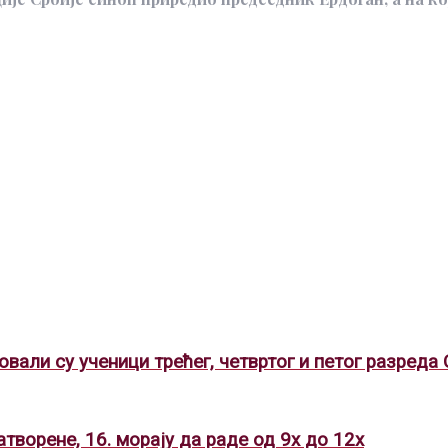
али су ученици трећег, четвртог и петог разред
творене, 16. морају да раде од 9х до 12х