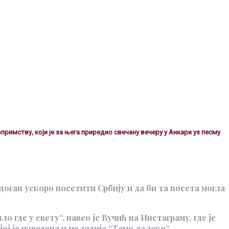
примству, који је за њега приредио свечану вечеру у Анкари уз песму
доган ускоро посетити Србију и да би та посета могла
где у свету“, навео је Вучић на Инстаграму, где је
јој је изведена и мелодија “Тамо далеко“.