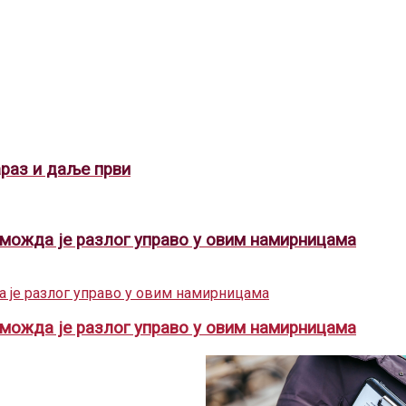
араз и даље први
, можда је разлог управо у овим намирницама
, можда је разлог управо у овим намирницама