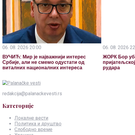
06. 08. 2026 20:00
06. 08. 2026 2
ВУЧИЋ: Мир је најважнији интерес
ЖОРК Бор уб
Србије, али не смемо одустати од
пријатељско
виталних националних интереса
рудара
redakcija@palanackevesti.rs
Категорије
Локалне вести
Политика и друштво
Слободно време