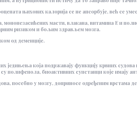
им, а нутриционисти истичу да то заправо није тачно
роцената њихових калорија се не апсорбује, већ се ум
а, мононезасићених масти, влакана, витамина Е и пол
арним ризиком и бољим здрављем мозга.
ком од деменције.
их једињења која подржавају функцију крвних судова и
 су полифенола, биоактивних супстанци које имају а
ова, посебно у мозгу, доприносе одређеним врстама д