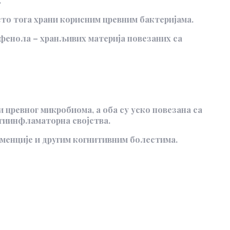
.
есто тога храни корисним цревним бактеријама.
ифенола – хранљивих материја повезаних са
 цревног микробиома, а оба су уско повезана са
нтиинфламаторна својства.
еменције и другим когнитивним болестима.