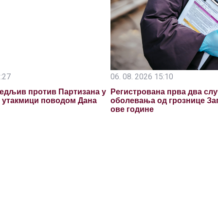
2:27
06. 08. 2026 15:10
едљив против Партизана у
Регистрована прва два слу
ј утакмици поводом Дана
оболевања од грознице За
ове године