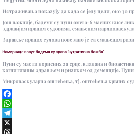
Међутим, многи људи називају бадеме висококалоричн
Истраживања показују да када се једу цели, око 30 п
Још важније, бадеми су пуни омега-6 масних киселин
здравијим крвним судовима, смањеним кардиоваскул
Здравље крвних судова повезано је са смањеним ризи
Намирнице попут бадема су права ‘нутритивна бомба’.
Пуни су масти корисних за срце, влакана и биоактивн
когнитивним здрављем и ризиком од деменције. Пуни
Микроваскуларна оштећења, тј. оштећења крвних суд
Facebook
WhatsApp
Telegram
X