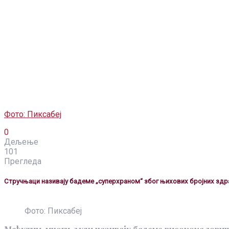
Фото: Пиксабеј
0
Дељење
101
Прегледа
Стручњаци називају бадеме „суперхраном“ због њихових бројних здра
Фото: Пиксабеј