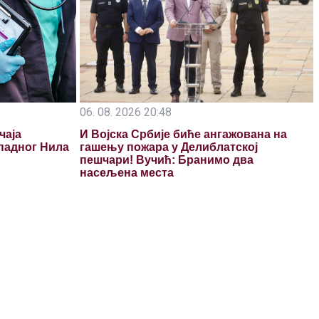
06. 08. 2026 20:48
чаја
И Војска Србије биће ангажована на
падног Нила
гашењу пожара у Делиблатској
пешчари! Вучић: Бранимо два
насељена места