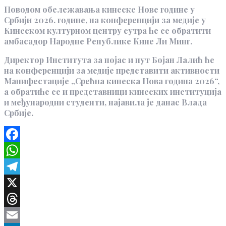
Поводом обележавања кинеске Нове године у
Србији 2026. године, на конференцији за медије у
Кинеском културном центру сутра ће се обратити
амбасадор Народне Републике Кине Ли Минг.
Директор Института за појас и пут Бојан Лалић ће
на конференцији за медије представити активности
Манифестације „Срећна кинеска Нова година 2026“,
а обратиће се и представници кинеских институција
и међународни студенти, најавила је данас Влада
Србије.
Facebook
WhatsApp
Telegram
X
Threads