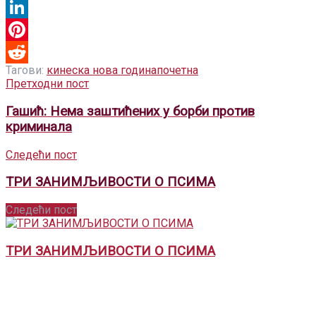
Email
LinkedIn
Pinterest
Тагови:
кинеска нова година
почетна
Reddit
Претходни пост
Гашић: Нема заштићених у борби против
криминала
Следећи пост
ТРИ ЗАНИМЉИВОСТИ О ПСИМА
Следећи пост
ТРИ ЗАНИМЉИВОСТИ О ПСИМА