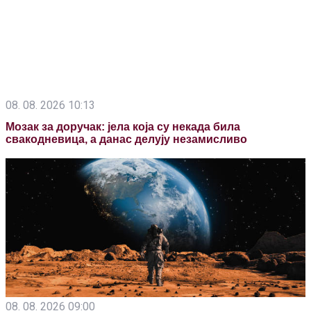
08. 08. 2026 10:13
Мозак за доручак: јела која су некада била
свакодневица, а данас делују незамисливо
08. 08. 2026 09:00