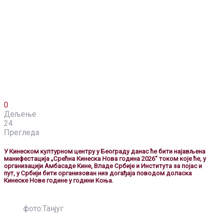
0
Дељење
24
Прегледа
У Кинеском културном центру у Београду данас ће бити најављена
манифестација „Срећна Кинеска Нова година 2026“ током које ће, у
организацији Амбасаде Кине, Владе Србије и Института за појас и
пут, у Србији бити организован низ догађаја поводом доласка
Кинеске Нове године у години Коња.
фото:Танјуг