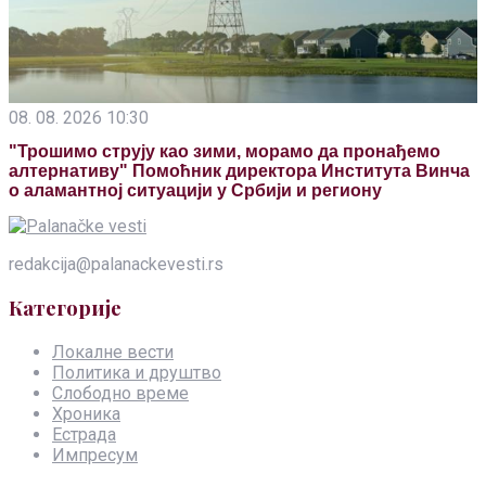
08. 08. 2026 10:30
"Трошимо струју као зими, морамо да пронађемо
алтернативу" Помоћник директора Института Винча
о аламантној ситуацији у Србији и региону
redakcija@palanackevesti.rs
Категорије
Локалне вести
Политика и друштво
Слободно време
Хроника
Естрада
Импресум