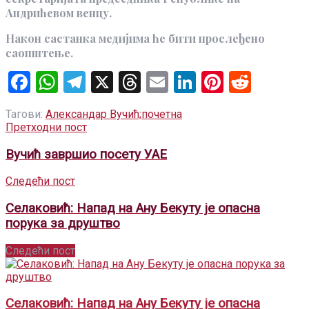
Андрићевом венцу.
Након састанка медијима ће бити прослеђено
саопштење.
Facebook
WhatsApp
Telegram
X
Threads
Email
LinkedIn
Pinteres
Reddi
Тагови:
Александар Вучић;
почетна
Претходни пост
Вучић завршио посету УАЕ
Следећи пост
Селаковић: Напад на Ану Бекуту је опасна
порука за друштво
Следећи пост
Селаковић: Напад на Ану Бекуту је опасна