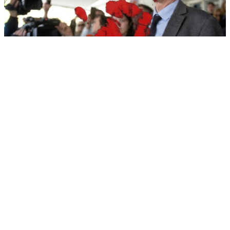
10. 08. 2026 07:36
ШТА СЕ КРИЈЕ ИЗА СТУДЕНТСКО – БЛОКАДЕРСКОГ
ВЕТИРАЊА?
10. 08. 2026 05:00
ХОРОСКОП ЗА 10. АВГУСТ: Један знак очекује велики
преокрет, а неко коначно добија одговор који је дуго