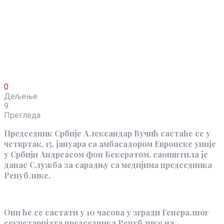
0
Дељење
9
Прегледа
Председник Србије Александар Вучић састаће се у
четвртак, 15. јануара са амбасадором Европске уније
у Србији Андреасом фон Бекератом, саопштила је
данас Служба за сарадњу са медијима председника
Републике.
Они ће се састати у 10 часова у згради Генералног
секретаријата председника Републике на