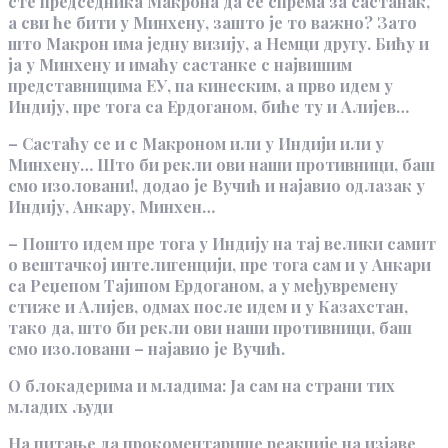
сте председника Макрона да се спрема за састанак,
а сви ће бити у Минхену, зашто је то важно? Зато
што Макрон има једну визију, а Немци другу. Бићу и
ја у Минхену и имаћу састанке с највишим
представницима ЕУ, па кинеским, а прво идем у
Индију, пре тога са Ердоганом, биће ту и Алијев…
– Састаћу се и с Макроном или у Индији или у
Минхену… Што би рекли ови наши противници, баш
смо изоловани!, додао је Вучић и најавио одлазак у
Индију, Анкару, Минхен…
– Пошто идем пре тога у Индију на тај велики самит
о вештачкој интелигенцији, пре тога сам и у Анкари
са Реџепом Тајипом Ердоганом, а у међувремену
стиже и Алијев, одмах после идем и у Казахстан,
тако да, што би рекли ови наши противници, баш
смо изоловани – најавио је Вучић.
О блокадерима и младима: Ја сам на страни тих
младих људи
На питање да прокоментарише реакције на изјаве