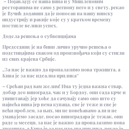
– Појављују се наша вина и у Мишленовим
ресторанима не само у региону него и у свету, рекао
је Вучић додавши да је поносан на нашу винску
индустрију и ракије које су у кратком времену
постигле велики успех.
Додела решења о субвенцијама
Председник је на бини лично уручио решења о
подстицајима сваком од произвођача који су стигли
из свих крајева Србије.
„За нас је важно да проналазимо нова тржишта, а
Кина је за нас идеална прилика“
– Срећан рад вам желим! Има ту једна важна ствар,
добар део винограда, чак и у Бордоу, они сада крче и
уништавају јер хоће да сачувају само оно што су
највећа вина јер нема купаца, све је теже и све је
већи проблем, за њих, ми не повећавамо али и не
умањујемо засаде, посао виноградара је тежак, они
раде 11 месеци, за нас је важно да проналазимо нова
тржишта, а Кина је за нас иделна прилика, рекао је