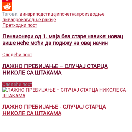
Pinterest
Тагови:
винари
подстицаји
почетна
производње
Reddit
пива
производње ракије
Претходни пост
Пензионери од 1. маја без старе навике: новац
више неће моћи да подижу на овај начин
Следећи пост
ЛАЖНО ПРЕБИЈАЊЕ – СЛУЧАЈ СТАРЦА
НИКОЛЕ СА ШТАКАМА
Следећи пост
ЛАЖНО ПРЕБИЈАЊЕ - СЛУЧАЈ СТАРЦА
НИКОЛЕ СА ШТАКАМА