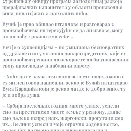
27 решења у оквиру програма за подстицај развоја
прерађивачких капацитета у области производње
вина, пива и јаких алкохолних пића.
Вучић је прво обишао штандове и разговарао с
произвођачима интересујући се да ли извозе, могу
ли да нађу тржиште за себе…
Реч је о субвенцијама – по 5 милиона бесповратних
од државе и по 5 милиона динара кредитних, које су
произвођачи решили да искористе да би унапредили
своју производњу и набавили опрему.
– Хоћу да се захвалим свима што сте овде, а много
су ми леп говор написали, рекао је Вучић па цитирао
Вука Караџића који је рекао да где је добро вино, ту
је и добра душа.
– Србија последњих година, много улаже, успели
смо да престигнемо многе земље у региону, данас
смо далеко испред њих, жаргонски, прогутали смо
их… Велики успеси и моје огромно задовољство,
волео бих да имамо много више винограда и