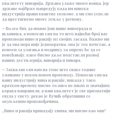
квалитету винарија. Држава улаже много новца, јер
државе најбрже напредују када им винска
индустрија прави квантне скокове, а ми смо успели
да престигнемо многе земље у региону.
– Волео бих да имамо још више винограда и
шљивика, а поносан сам на то што највећи број вас
производи вино и ракију из својих засада. Важно ми
је да ова мера није једнократна, она је тек почетак, а
износи за улагања и подршку за опрему ће да се
повећавају, како бисмо даље подстакли развој
наших дестилерија, винарија и пивара.
– Захвалан сам вам на томе што сваке године
уживамо у неком новом производу. Поносан сам на
нашу индустрију вина и ракије, никада у тако
кратком времену нисмо толико великих и значајних
корака направили, а наш квалитет је све признатији
свуда у свету, рекао је Вучић обративши се
окупљеним произвођачима.
„Вино и ракија припадају свима, ми нисмо као они“