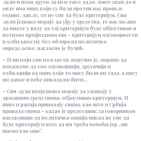
људи и неки други људи и тако даље, иако знам да и
овде има оних који су били против нас прошле
године, дакле, то не сме да буде критеријум. Сви
људи једнако морају да уђу у средства, те вас молим
да имате у виду да тај критеријум буде објективан и
потпуно професионалан – критеријум одговорности
и озбиљности, без обзира на политичко
опредељење, нагласио је Вучић.
– И ми који смо на власти, поручио је, морамо да
покажемо да смо одговорнији, другачији и
озбиљнији од оних који то нису били ни тада, а нису
ни данас и неће никада ни бити…
– Сви људи под‌једнако морају да уживају у
државним средствима, објективни критеријум. И
вино и ракија припадају свима, као што и Србија
припада свима – казао је председник за говорницом
нагласивши да политичка опција никад не сме да
буде критеријум него да им треба помоћи јер „ми
нисмо као они“.