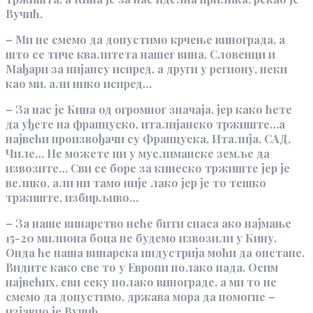
Вучић.
– Ми не смемо да допустимо крчење винограда, а
што се тиче квалитета нашег вина, Словенци и
Мађари за нијансу испред, а други у региону, неки
као ми, али нико испред…
– За нас је Кина од огромног значаја, јер како ћете
да уђете на француско, италијанско тржиште…а
највећи произвођачи су Француска, Италија, САД,
Чиле… Не можете ни у муслиманске земље да
извозите… Сви се боре за кинеско тржиште јер је
велико, али ни тамо није лако јер је то тешко
тржиште, избирљиво…
– За наше винарство неће бити спаса ако најмање
15-20 милиона боца не будемо извозили у Кину.
Онда ће наша винарска индустрија моћи да опстане.
Видите како све то у Европи полако пада. Осим
највећих, сви секу полако винограде, а ми то не
смемо да допустимо, држава мора да помогне –
изјавио је Вучић.