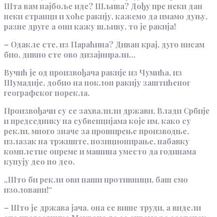
Шта вам најбоље иде? Шљива? Дођу пре неки дан
неки странци и хоће ракију, кажемо да имамо дуњу,
разне друге а они кажу шљиву, то је ракија!
– Одакле сте, из Параћина? Диван крај, дуго нисам
био, дивно сте ово дизајнирали…
Вучић је од произвођача ракије из Чумића, из
Шумадије, добио на поклон ракију заштићеног
географског порекла.
Произвођачи су се захвалили држави, Влади Србије
и председнику на субвенцијама које им, како су
рекли, много значе за проширење производње,
излазак на тржиште, позиционирање, набавку
комплетне опреме и машина уместо да годинама
купују део по део.
„Што би рекли ови наши противници, баш смо
изоловани!“
– Што је држава јача, она се више труди, а видели