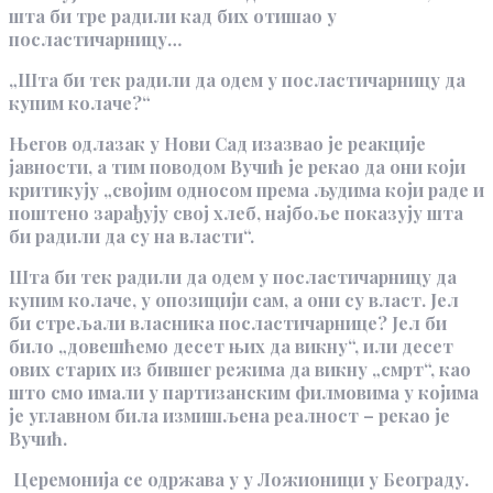
шта би тре радили кад бих отишао у
посластичарницу…
„Шта би тек радили да одем у посластичарницу да
купим колаче?“
Његов одлазак у Нови Сад изазвао је реакције
јавности, а тим поводом Вучић је рекао да они који
критикују „својим односом према људима који раде и
поштено зарађују свој хлеб, најбоље показују шта
би радили да су на власти“.
Шта би тек радили да одем у посластичарницу да
купим колаче, у опозицији сам, а они су власт. Јел
би стрељали власника посластичарнице? Јел би
било „довешћемо десет њих да викну“, или десет
ових старих из бившег режима да викну „смрт“, као
што смо имали у партизанским филмовима у којима
је углавном била измишљена реалност – рекао је
Вучић.
Церемонија се одржава у у Ложионици у Београду.