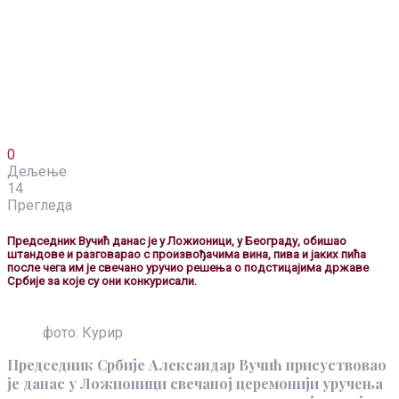
0
Дељење
14
Прегледа
Председник Вучић данас је у Ложионици, у Београду, обишао
штандове и разговарао с произвођачима вина, пива и јаких пића
после чега им је свечано уручио решења о подстицајима државе
Србије за које су они конкурисали.
фото: Курир
Председник Србије Александар Вучић присуствовао
је данас у Ложионици свечаној церемонији уручења