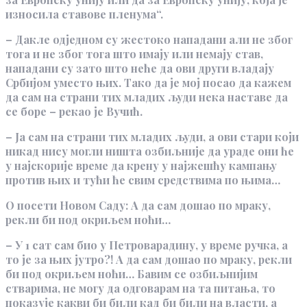
износила ставове пленума“.
– Дакле од‌једном су жестоко нападани али не због
тога и не због тога што имају или немају став,
нападани су зато што неће да ови други владају
Србијом уместо њих. Тако да је мој посао да кажем
да сам на страни тих младих људи нека наставе да
се боре – рекао је Вучић.
– Ја сам на страни тих младих људи, а ови стари који
никад нису могли ништа озбиљније да ураде они ће
у најскорије време да крену у најжешћу кампању
против њих и тући ће свим средствима по њима…
О посети Новом Саду: А да сам дошао по мраку,
рекли би под окриљем ноћи…
– У 1 сат сам био у Петроварадину, у време ручка, а
то је за њих јутро?! А да сам дошао по мраку, рекли
би под окриљем ноћи… Бавим се озбиљнијим
стварима, не могу да одговарам на та питања, то
показује какви би били кад би били на власти, а