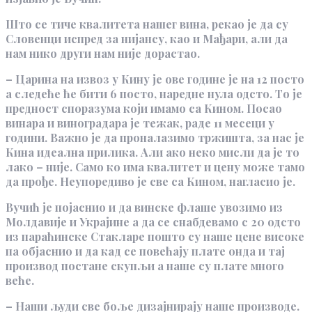
Што се тиче квалитета нашег вина, рекао је да су
Словенци испред за нијансу, као и Мађари, али да
нам нико други нам није дорастао.
– Царина на извоз у Кину је ове године је на 12 посто
а следеће ће бити 6 посто, наредне нула одсто. То је
предност споразума који имамо са Кином. Посао
винара и виноградара је тежак, раде 11 месеци у
години. Важно је да проналазимо тржишта, за нас је
Кина идеална прилика. Али ако неко мисли да је то
лако – није. Само ко има квалитет и цену може тамо
да прође. Неупоредиво је све са Кином, нагласио је.
Вучић је појаснио и да винске флаше увозимо из
Молдавије и Украјине а да се снабдевамо с 20 одсто
из параћинске Стакларе пошто су наше цене високе
па објаснио и да кад се повећају плате онда и тај
производ постане скупљи а наше су плате много
веће.
– Наши људи све боље дизајнирају наше производе.