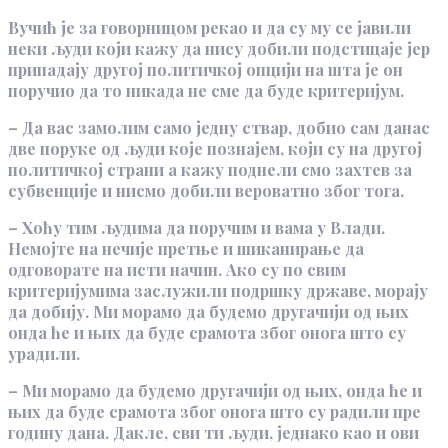
Вучић је за говорницом рекао и да су му се јавили
неки људи који кажу да нису добили подстицаје јер
припадају другој политичкој опцији на шта је он
поручио да то никада не сме да буде критеријум.
– Да вас замолим само једну ствар, добио сам данас
две поруке од људи које познајем, који су на другој
политичкој страни а кажу поднели смо захтев за
субвенције и нисмо добили вероватно због тога.
– Хоћу тим људима да поручим и вама у Влади.
Немојте на нечије претње и шиканирање да
одговорате на исти начин. Ако су по свим
критеријумима заслужили подршку државе, морају
да добију. Ми морамо да будемо другачији од њих
онда ће и њих да буде срамота због онога што су
урадили.
– Ми морамо да будемо другачији од њих, онда ће и
њих да буде срамота због онога што су радили пре
годину дана. Дакле, сви ти људи, једнако као и ови