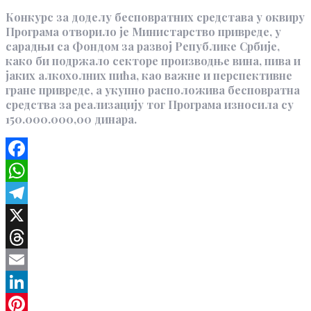
Конкурс за доделу бесповратних средстава у оквиру
Програма отворило је Министарство привреде, у
сарадњи са Фондом за развој Републике Србије,
како би подржало секторе производње вина, пива и
јаких алкохолних пића, као важне и перспективне
гране привреде, а укупно расположива бесповратна
средства за реализацију тог Програма износила су
150.000.000,00 динара.
Facebook
WhatsApp
Telegram
X
Threads
Email
LinkedIn