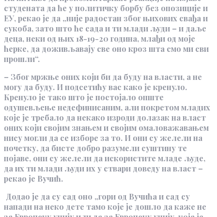
студената да ће у политичку борбу без опозиције и
ЕУ, рекао је да „није радостан због њихових свађа и
сукоба, зато што ће сада и ти млади људи – и даље
деца, неки од њих 18-19-20 година, млађи од моје
ћерке, да доживљавају све оно кроз шта смо ми сви
прошли“.
– Због мржње оних који би да буду на власти, а не
могу да буду. И подсетићу вас како је кренуло.
Кренуло је тако што је постојало опште
одушевљење недефинисаним, али покретом младих
које је требало да некако изроди долазак на власт
оних који својим знањем и својим омаловажавањем
нису могли да се изборе за то. И они су желели на
почетку, да бисте добро разумели суштину те
појаве, они су желели да искористите младе људе,
да их ти млади људи их у ствари доведу на власт –
рекао је Вучић.
Додао је да су сад оно „гори од Вучића и сад су
напади на неко дете тамо које је дошло да каже не
за Европску унију или да за Европску унију, која је