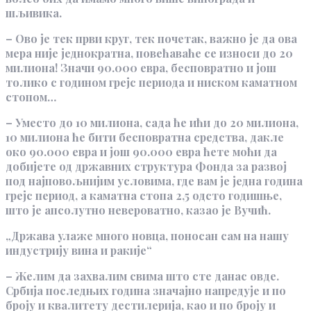
шљивика.
–
Ово је тек први круг, тек почетак, важно је да ова
мера није једнократна, повећаваће се износи до 20
милиона! Значи 90.000 евра, бесповратно и још
толико с годином грејс периода и ниском каматном
стопом…
– Уместо до 10 милиона, сада ће ићи до 20 милиона,
10 милиона ће бити бесповратна средства, дакле
око 90.000 евра и још 90.000 евра ћете моћи да
добијете од државних структура Фонда за развој
под најповољнијим условима, где вам је једна година
грејс период, а каматна стопа 2,5 одсто годишње,
што је апсолутно невероватно, казао је Вучић.
„Држава улаже много новца, поносан сам на нашу
индустрију вина и ракије“
– Желим да захвалим свима што сте данас овде.
Србија последњих година значајно напредује и по
броју и квалитету дестилерија, као и по броју и