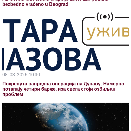
bezbedno vraćeno u Beograd
08. 08. 2026 10:30
Покренута ванредна операција на Дунаву: Намерно
потапају четири барже, иза свега стоји озбиљан
проблем