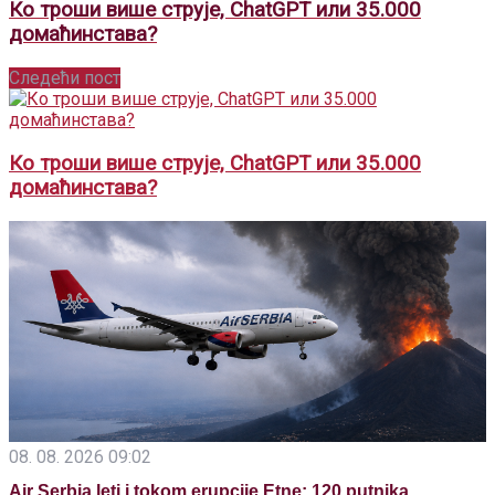
Ко троши више струје, ChatGPT или 35.000
домаћинстава?
Следећи пост
Ко троши више струје, ChatGPT или 35.000
домаћинстава?
08. 08. 2026 09:02
Air Serbia leti i tokom erupcije Etne: 120 putnika