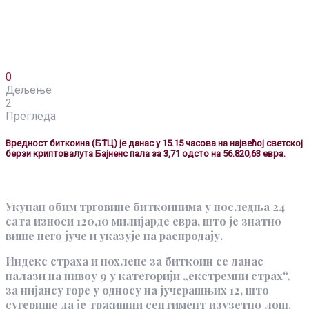
0
Дељење
2
Прегледа
Вредност биткоина (БТЦ) је данас у 15.15 часова на највећој светској
берзи криптовалута Бајненс пала за 3,71 одсто на 56.820,63 евра.
Укупан обим трговине биткоинима у последња 24
сата износи 120,10 милијарде евра, што је знатно
више него јуче и указује на распродају.
Индекс страха и похлепе за биткоин се данас
налази на нивоу 9 у категорији „екстремни страх“,
за нијансу горе у односу на јучерашњих 12, што
сугерише да је тржишни сентимент изузетно лош.