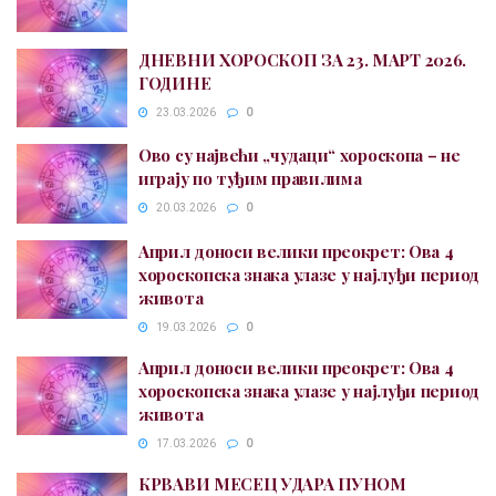
ДНЕВНИ ХОРОСКОП ЗА 23. МАРТ 2026.
ГОДИНЕ
23.03.2026
0
Ово су највећи „чудаци“ хороскопа – не
играју по туђим правилима
20.03.2026
0
Април доноси велики преокрет: Ова 4
хороскопска знака улазе у најлуђи период
живота
19.03.2026
0
Април доноси велики преокрет: Ова 4
хороскопска знака улазе у најлуђи период
живота
17.03.2026
0
КРВАВИ МЕСЕЦ УДАРА ПУНОМ