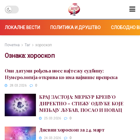
ЛОКАЛНЕ ВЕСТИ
ПОЛИТИКА И ДРУШТВО
СЛОБОДНО В
Почетна
Таг
хороскоп
Ознака:
хороскоп
Ови датуми рођења носе најтежу судбину:
Нумерологија открива ко има највише препрека
28.03.2026
0
КРАЈ ЗАСТОЈА: МЕРКУР КРЕНУО
ДИРЕКТНО – СТИЖУ ОДЛУКЕ КОЈЕ
МЕЊАЈУ ЉУБАВ, ПОСАО И НОВАЦ
25.03.2026
0
Дневни хороскоп за 24. март
24.03.2026
0