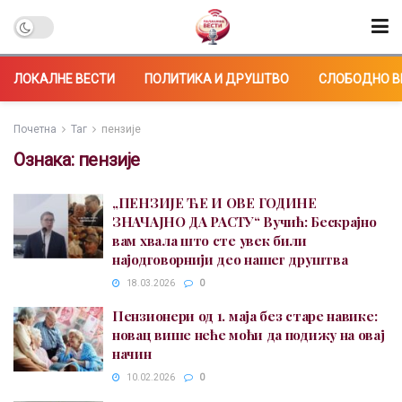
ЛОКАЛНЕ ВЕСТИ
ПОЛИТИКА И ДРУШТВО
СЛОБОДНО В
Почетна
Таг
пензије
Ознака:
пензије
„ПЕНЗИЈЕ ЋЕ И ОВЕ ГОДИНЕ
ЗНАЧАЈНО ДА РАСТУ“ Вучић: Бескрајно
вам хвала што сте увек били
најодговорнији део нашег друштва
18.03.2026
0
Пензионери од 1. маја без старе навике:
новац више неће моћи да подижу на овај
начин
10.02.2026
0