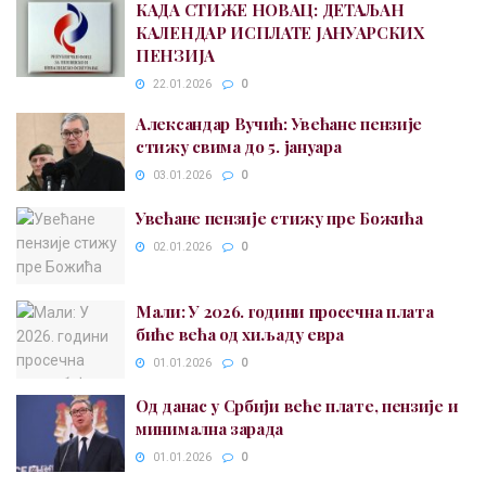
КАДА СТИЖЕ НОВАЦ: ДЕТАЉАН
КАЛЕНДАР ИСПЛАТЕ ЈАНУАРСКИХ
ПЕНЗИЈА
22.01.2026
0
Александар Вучић: Увећане пензије
стижу свима до 5. јануара
03.01.2026
0
Увећане пензије стижу пре Божића
02.01.2026
0
Мали: У 2026. години просечна плата
биће већа од хиљаду евра
01.01.2026
0
Од данас у Србији веће плате, пензије и
минимална зарада
01.01.2026
0