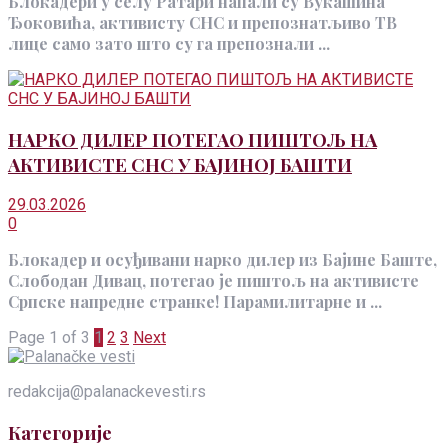
Блокадери у селу Ратари напали су Вукашина
Ђоковића, активисту СНС и препознатљиво ТВ
лице само зато што су га препознали ...
НАРКО ДИЛЕР ПОТЕГАО ПИШТОЉ НА
АКТИВИСТЕ СНС У БАЈИНОЈ БАШТИ
29.03.2026
0
Блокадер и осуђивани нарко дилер из Бајине Баште,
Слободан Дивац, потегао је пиштољ на активисте
Српске напредне странке! Парамилитарне и ...
Page 1 of 3
1
2
3
Next
redakcija@palanackevesti.rs
Категорије