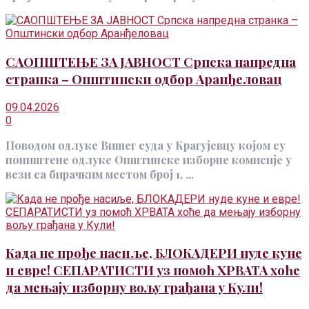
САОПШТЕЊЕ ЗА ЈАВНОСТ Српска напредна
странка – Општински одбор Аранђеловац
09.04.2026
0
Поводом одлуке Вишег суда у Крагујевцу којом су
поништене одлуке Општинске изборне комисије у
вези са бирачким местом број 1, ...
Када не прође насиље, БЛОКАДЕРИ нуде куне
и евре! СЕПАРАТИСТИ уз помоћ ХРВАТА хоће
да мењају изборну вољу грађана у Кули!