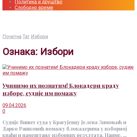
Политика и друштво
Слободно време
Почетна
Таг
Избори
Ознака:
Избори
Учинимо их познатим! Блокадери краду
изборе, судије им помажу
09.04.2026
0
Судије Вишег суда у Крагујевцу Јелена Зимоњић и
Дарко Рашковић помажу блокадерима у изборној
крађи и намештању изборних резултата. Наиме, ...