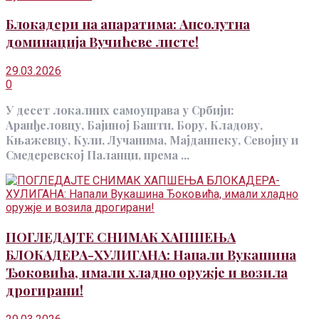
Блокадери на апаратима: Апсолутна
доминација Вучићеве листе!
29.03.2026
0
У десет локалних самоуправа у Србији:
Аранђеловцу, Бајиној Башти, Бору, Кладову,
Књажевцу, Кули, Лучанима, Мајданпеку, Севојну и
Смедеревској Паланци, према ...
ПОГЛЕДАЈТЕ СНИМАК ХАПШЕЊА
БЛОКАДЕРА-ХУЛИГАНА: Напали Вукашина
Ђоковића, имали хладно оружје и возила
дрогирани!