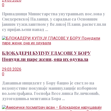
29.03.2026
0
Припадници Министарства унутрашњих послова у
Смедеревској Паланци, у сарадњи са Основним
јавним тужилаштвом у Великој Плани, расветлили
су пријављени напад ...
БЛОКАДЕРИ КУПУЈУ ГЛАСОВЕ У БОРУ
Понудили паре жени, она их одувала
29.03.2026
0
Данашњи инцидент у Бору бацио је светло на
недопустиве покушаје манипулације изборном
вољом грађана. Госпођа Веселинка Величковић,
дугогодишња мештанка Бора ...