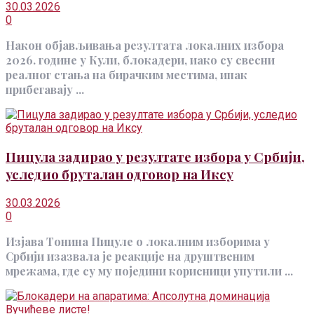
30.03.2026
0
Након објављивања резултата локалних избора
2026. године у Кули, блокадери, иако су свесни
реалног стања на бирачким местима, ипак
прибегавају ...
Пицула задирао у резултате избора у Србији,
уследио бруталан одговор на Иксу
30.03.2026
0
Изјава Тонина Пицуле о локалним изборима у
Србији изазвала је реакције на друштвеним
мрежама, где су му поједини корисници упутили ...