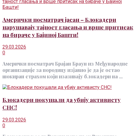
Амерички посматрач јасан – Блокадери
нарушавају тајност гласања и врше притисак
на бираче у Бајиној Башти!
29.03.2026
0
Амерички посматрач Брајан Браун из Међународне
организације за породицу изјавио је да је остао
шокиран страхом који изазивају блокадери на ...
Блокадери покушали да убију активисту
СНС!
29.03.2026
0