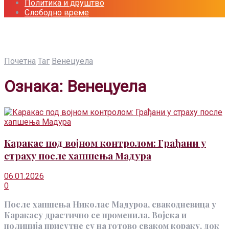
Политика и друштво
Слободно време
Почетна
Таг
Венецуела
Ознака:
Венецуела
Каракас под војном контролом: Грађани у
страху после хапшења Мадура
06.01.2026
0
После хапшења Николас Мадуроа, свакодневица у
Каракасу драстично се променила. Војска и
полиција присутне су на готово сваком кораку, док