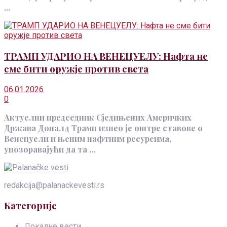
...
ТРАМП УДАРИО НА ВЕНЕЦУЕЛУ: Нафта не
сме бити оружје против света
06.01.2026
0
Актуелни председник Сједињених Америчких
Држава Доналд Трамп изнео је оштре ставове о
Венецуели и њеним нафтним ресурсима,
упозоравајући да та ...
redakcija@palanackevesti.rs
Категорије
Локалне вести