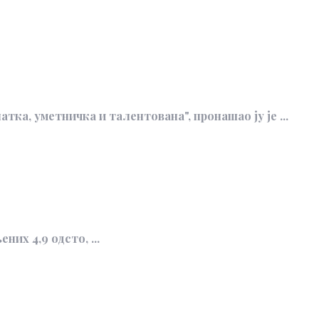
ка, уметничка и талентована", пронашао ју је ...
их 4,9 одсто, ...