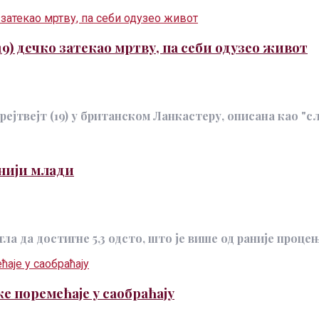
 дечко затекао мртву, па себи одузео живот
твејт (19) у британском Ланкастеру, описана као "слат
енији млади
 да достигне 5,3 одсто, што је више од раније процењен
 поремећаје у саобраћају