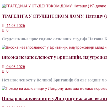
ТРАГЕДИЈА У СТУДЕНТСКОМ ДОМУ: Наташу (19)
11.03.2026
0
Студенткиња прве године основних студија Наташа Бреј
Висока незапосленост у Британији, најугрож
04.03.2026
0
Незапосленост у Великој Британији би ове године могла
Пожар на железници у Лондону изазвао велике