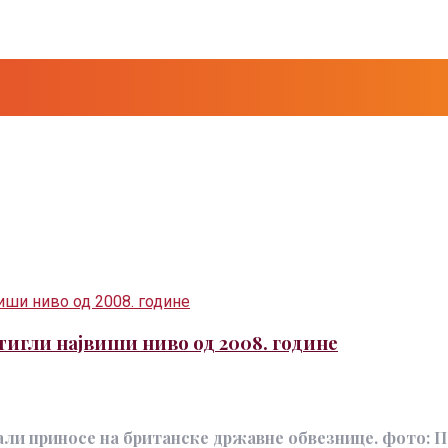
игли највиши ниво од 2008. године
ћали приносе на британске државне обвезнице. фото: 