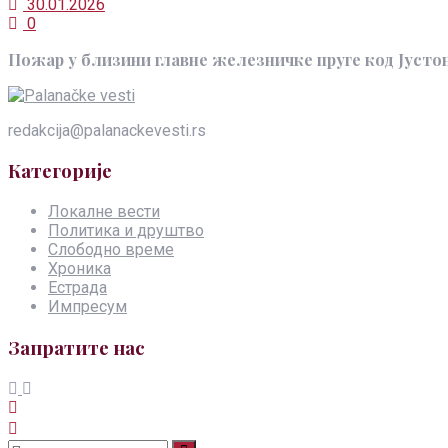
30.01.2026
0
Пожар у близини главне железничке пруге код Јустона
redakcija@palanackevesti.rs
Категорије
Локалне вести
Политика и друштво
Слободно време
Хроника
Естрада
Импресум
Запратите нас