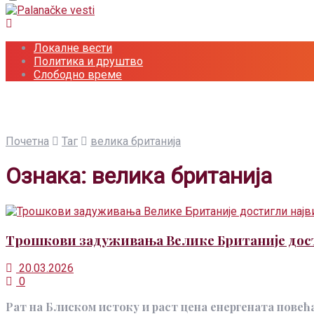
Локалне вести
Политика и друштво
Слободно време
Почетна
Таг
велика британија
Ознака:
велика британија
Трошкови задуживања Велике Британије дост
20.03.2026
0
Рат на Блиском истоку и раст цена енергената пове